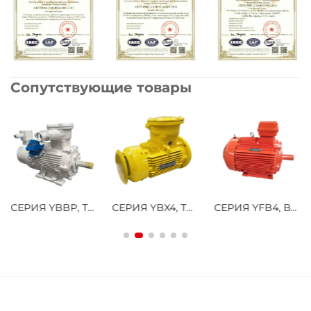
Сопутствующие товары
СЕРИЯ YBBP, ТРЕХФАЗНЫЙ АСИНХРОННЫЙ ДВИГАТЕЛЬ С ВЗРЫВОЗАЩИТОЙ, С РЕГУЛИРОВАНИЕМ СКОРОСТИ ЧАСТОТНОГО ПРЕОБРАЗОВАТЕЛЯ
СЕРИЯ YBX4, ТРЕХФАЗНЫЙ АСИНХРОННЫЙ ДВИГАТЕЛЬ ПОВЫШЕННОЙ ЭФФЕКТИВНОСТИ С ВЗРЫВОЗАЩИТОЙ, НИЗКОЕ НАПРЯЖЕНИЕ
СЕРИЯ YFB4, ВЫСОКОЭФФЕКТИВНЫЙ НИЗКОВОЛЬТНЫЙ ТРЕХФАЗНЫЙ АСИНХРОННЫЙ ДВИГАТЕЛЬ С ЗАЩИТОЙ ОТ ВОСПЛАМЕНЕНИЯ ПЫЛИ