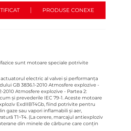
TIFICAT
PRODUSE CONEXE
ifazice sunt motoare speciale potrivite
tuatorul electric al valvei și performanța
rdului GB 3836.1-2010 Atmosfere explozive -
-2010 Atmosfere explozive - Partea 2:
ecum și prevederile IEC 79-1. Aceste motoare
exploziv ExdIIBT4Gb, fiind potrivite pentru
in gaze sau vapori inflamabili și aer,
atură T1~T4. (La cerere, marcajul antiexploziv
 subterane din minele de cărbune care conțin