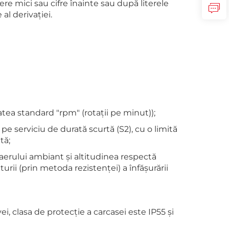
re mici sau cifre înainte sau după literele
al derivației.
atea standard "rpm" (rotații pe minut));
 serviciu de durată scurtă (S2), cu o limită
tă;
 aerului ambiant și altitudinea respectă
turii (prin metoda rezistenței) a înfășurării
i, clasa de protecție a carcasei este IP55 și