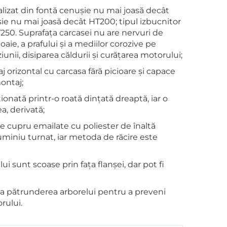
ealizat din fontă cenușie nu mai joasă decât
ușie nu mai joasă decât HT200; tipul izbucnitor
T250. Suprafața carcasei nu are nervuri de
aie, a prafului și a mediilor corozive pe
nii, disiparea căldurii și curățarea motorului;
 orizontal cu carcasa fără picioare și capace
montaj;
ionată printr-o roată dințată dreaptă, iar o
a, derivată;
de cupru emailate cu poliester de înaltă
aluminiu turnat, iar metoda de răcire este
ui sunt scoase prin fața flanșei, dar pot fi
 la pătrunderea arborelui pentru a preveni
rului.