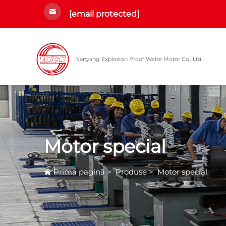
[email protected]
Nanyang Explosion Proof Weite Motor Co., Ltd.
Motor special
Prima pagină
>
Produse
>
Motor special