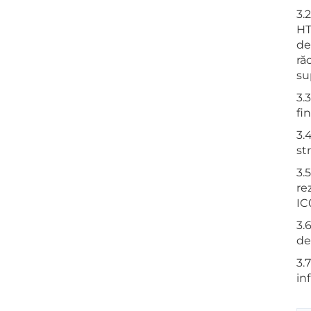
3.
HT
de
ră
su
3.
fi
3.
st
3.
re
IC
3.
de
3.
in