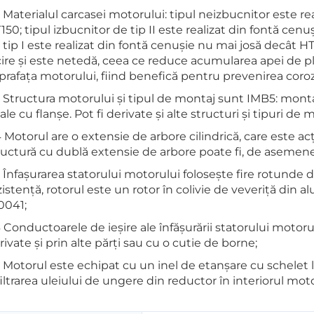
2 Materialul carcasei motorului: tipul neizbucnitor este r
150; tipul izbucnitor de tip II este realizat din fontă cen
 tip I este realizat din fontă cenușie nu mai josă decât H
cire și este netedă, ceea ce reduce acumularea apei de plo
prafața motorului, fiind benefică pentru prevenirea coroziu
3 Structura motorului și tipul de montaj sunt IMB5: montaj
nale cu flanșe. Pot fi derivate și alte structuri și tipuri de 
4 Motorul are o extensie de arbore cilindrică, care este acț
ructură cu dublă extensie de arbore poate fi, de asemene
5 Înfașurarea statorului motorului folosește fire rotunde 
zistență, rotorul este un rotor în colivie de veveriță din 
0041;
6 Conductoarele de ieșire ale înfășurării statorului motorul
rivate și prin alte părți sau cu o cutie de borne;
7 Motorul este echipat cu un inel de etanșare cu schelet
filtrarea uleiului de ungere din reductor în interiorul moto