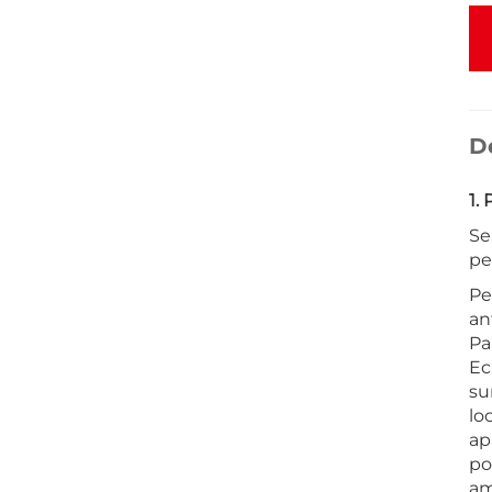
D
1.
Se
pe
Pe
an
Pa
Ec
su
lo
ap
po
am