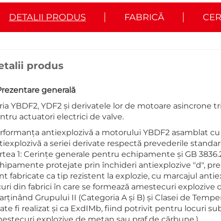
DETALII PRODUS
FABRICĂ
CER
etalii produs
 Prezentare generală
ria YBDF2, YDF2 și derivatele lor de motoare asincrone tr
ntru actuatori electrici de valve.
rformanța antiexplozivă a motorului YBDF2 asamblat cu ac
tiexplozivă a seriei derivate respectă prevederile standa
rtea 1: Cerințe generale pentru echipamente și GB 3836.2
hipamente protejate prin închideri antiexplozive "d", pr
nt fabricate ca tip rezistent la explozie, cu marcajul anti
curi din fabrici în care se formează amestecuri explozive d
arținând Grupului II (Categoria A și B) și Clasei de Temper
ate fi realizat și ca ExdIMb, fiind potrivit pentru locuri
estecuri explozive de metan sau praf de cărbune.)