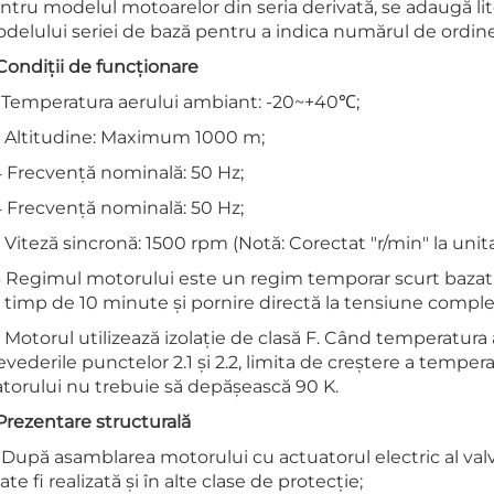
ntru modelul motoarelor din seria derivată, se adaugă lite
delului seriei de bază pentru a indica numărul de ordine 
 Condiții de funcționare
1 Temperatura aerului ambiant: -20~+40℃;
2 Altitudine: Maximum 1000 m;
4 Frecvență nominală: 50 Hz;
4 Frecvență nominală: 50 Hz;
5 Viteză sincronă: 1500 rpm (Notă: Corectat "r/min" la unit
6 Regimul motorului este un regim temporar scurt bazat pe
 timp de 10 minute și pornire directă la tensiune comple
7 Motorul utilizează izolație de clasă F. Când temperatura
evederile punctelor 2.1 și 2.2, limita de creștere a tempera
atorului nu trebuie să depășească 90 K.
 Prezentare structurală
1 După asamblarea motorului cu actuatorul electric al valve
ate fi realizată și în alte clase de protecție;