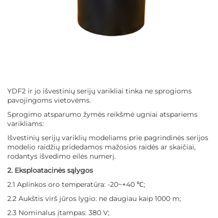
YDF2 ir jo išvestinių serijų varikliai tinka ne sprogioms
pavojingoms vietovėms.
Sprogimo atsparumo žymės reikšmė ugniai atspariems
varikliams:
Išvestinių serijų variklių modeliams prie pagrindinės serijos
modelio raidžių pridedamos mažosios raidės ar skaičiai,
rodantys išvedimo eilės numerį.
2. Eksploatacinės sąlygos
2.1 Aplinkos oro temperatūra: -20~+40 ℃;
2.2 Aukštis virš jūros lygio: ne daugiau kaip 1000 m;
2.3 Nominalus įtampas: 380 V;