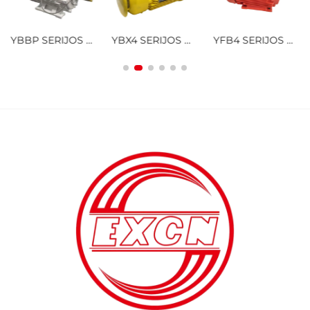
YBBP SERIJOS SPROGIMUI ATSPARUS DAŽNIO KEITIMO GREIČIO REGULIAVIMO TRIJŲ FAZIŲ ASINCHRONINIS VARIKLIS
YBX4 SERIJOS ULTRAAUKŠTOS EFEKTYVUMO ŽEMO ĮTAMPOS SPROGIMUI ATSPARUS TRIJŲ FAZIŲ ASINCHRONINIS VARIKLIS
YFB4 SERIJOS AUKŠTO EFEKTYVUMO ŽEMO ĮTAMPOS DULKIŲ SPROGIMUI ATSPARUS TRIJŲ FAZIŲ ASINCHRONINIS VARIKLIS