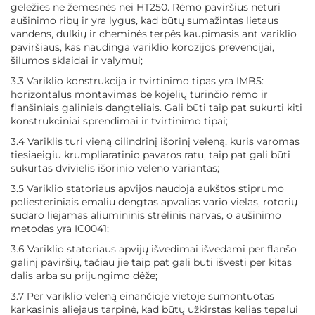
geležies ne žemesnės nei HT250. Rėmo paviršius neturi
aušinimo ribų ir yra lygus, kad būtų sumažintas lietaus
vandens, dulkių ir cheminės terpės kaupimasis ant variklio
paviršiaus, kas naudinga variklio korozijos prevencijai,
šilumos sklaidai ir valymui;
3.3 Variklio konstrukcija ir tvirtinimo tipas yra IMB5:
horizontalus montavimas be kojelių turinčio rėmo ir
flanšiniais galiniais dangteliais. Gali būti taip pat sukurti kiti
konstrukciniai sprendimai ir tvirtinimo tipai;
3.4 Variklis turi vieną cilindrinį išorinį veleną, kuris varomas
tiesiaeigiu krumpliaratinio pavaros ratu, taip pat gali būti
sukurtas dvivielis išorinio veleno variantas;
3.5 Variklio statoriaus apvijos naudoja aukštos stiprumo
poliesteriniais emaliu dengtas apvalias vario vielas, rotorių
sudaro liejamas aliumininis strėlinis narvas, o aušinimo
metodas yra IC0041;
3.6 Variklio statoriaus apvijų išvedimai išvedami per flanšo
galinį paviršių, tačiau jie taip pat gali būti išvesti per kitas
dalis arba su prijungimo dėže;
3.7 Per variklio veleną einančioje vietoje sumontuotas
karkasinis aliejaus tarpinė, kad būtų užkirstas kelias tepalui