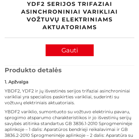
YDF2 SERIJOS TRIFAZIAI
ASINCHRONINIAI VARIKLIAI
VOŽTUVŲ ELEKTRINIAMS
AKTUATORIAMS
Gauti
pasiūlymą
Produkto detalės
1. Apžvalga
YBDF2, YDF2 ir jų išvestinės serijos trifaziai asinchroniniai
varikliai yra specialios paskirties varikliai, suderinti su
vožtuvų elektriniais aktuatoriais.
YBDF2 variklio, sumontuoto su vožtuvo elektriniu pavaru,
sprogimo atsparumo charakteristikos ir jo išvestinių serijų
savybės atitinka standartus GB 3836.1-2010 Sprogmeninėje
aplinkoje – 1 dalis: Aparatūros bendrieji reikalavimai ir GB
3836.2-2010 Sprogmeninėje aplinkoje – 2 dalis: Aparatūra su