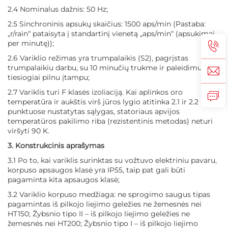
2.4 Nominalus dažnis: 50 Hz;
2.5 Sinchroninis apsukų skaičius: 1500 aps/min (Pastaba:
„r/rain“ pataisyta į standartinį vienetą „aps/min“ (apsukimai
per minutę));
2.6 Variklio režimas yra trumpalaikis (S2), pagrįstas
trumpalaikiu darbu, su 10 minučių trukme ir paleidimu
tiesiogiai pilnu įtampu;
2.7 Variklis turi F klasės izoliaciją. Kai aplinkos oro
temperatūra ir aukštis virš jūros lygio atitinka 2.1 ir 2.2
punktuose nustatytas sąlygas, statoriaus apvijos
temperatūros pakilimo riba (rezistentinis metodas) neturi
viršyti 90 K.
3. Konstrukcinis aprašymas
3.1 Po to, kai variklis surinktas su vožtuvo elektriniu pavaru,
korpuso apsaugos klasė yra IP55, taip pat gali būti
pagaminta kita apsaugos klasė;
3.2 Variklio korpuso medžiaga: ne sprogimo saugus tipas
pagamintas iš pilkojo liejimo geležies ne žemesnės nei
HT150; Žybsnio tipo II – iš pilkojo liejimo geležies ne
žemesnės nei HT200; Žybsnio tipo I – iš pilkojo liejimo