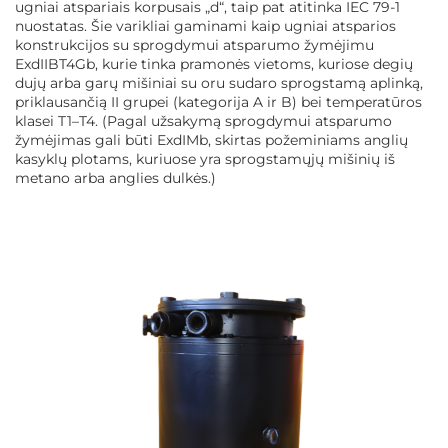
ugniai atspariais korpusais „d“, taip pat atitinka IEC 79-1
nuostatas. Šie varikliai gaminami kaip ugniai atsparios
konstrukcijos su sprogdymui atsparumo žymėjimu
ExdIIBT4Gb, kurie tinka pramonės vietoms, kuriose degių
dujų arba garų mišiniai su oru sudaro sprogstamą aplinką,
priklausančią II grupei (kategorija A ir B) bei temperatūros
klasei T1–T4. (Pagal užsakymą sprogdymui atsparumo
žymėjimas gali būti ExdIMb, skirtas požeminiams anglių
kasyklų plotams, kuriuose yra sprogstamųjų mišinių iš
metano arba anglies dulkės.)