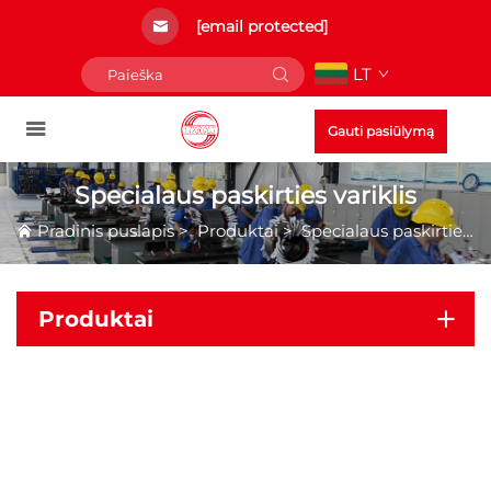
[email protected]
LT
Gauti pasiūlymą
Specialaus paskirties variklis
Pradinis puslapis
>
Produktai
>
Specialaus paskirties variklis
Produktai