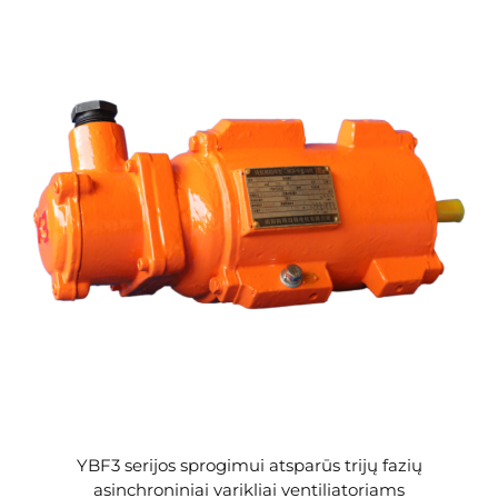
YBF3 serijos sprogimui atsparūs trijų fazių
asinchroniniai varikliai ventiliatoriams