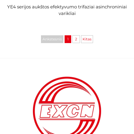
YE4 serijos aukštos efektyvumo trifaziai asinchroniniai
varikliai
Ankstesnis
1
2
Kitas