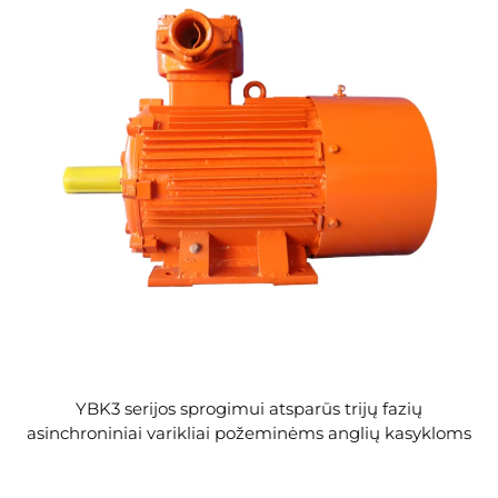
YBK3 serijos sprogimui atsparūs trijų fazių
asinchroniniai varikliai požeminėms anglių kasykloms