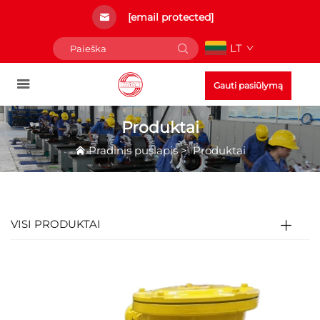
[email protected]
LT
Gauti pasiūlymą
Produktai
Pradinis puslapis
>
Produktai
VISI PRODUKTAI