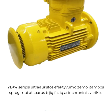
YBX4 serijos ultraaukštos efektyvumo žemo įtampos
sprogimui atsparus trijų fazių asinchroninis variklis