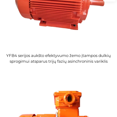
YFB4 serijos aukšto efektyvumo žemo įtampos dulkių
sprogimui atsparus trijų fazių asinchroninis variklis