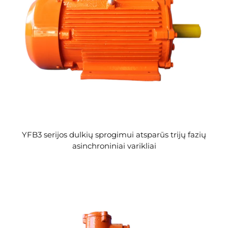
YFB3 serijos dulkių sprogimui atsparūs trijų fazių
asinchroniniai varikliai