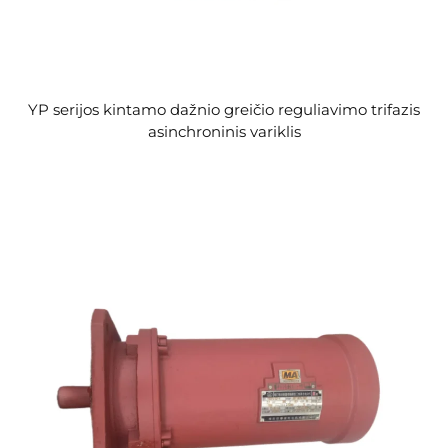
YP serijos kintamo dažnio greičio reguliavimo trifazis
asinchroninis variklis