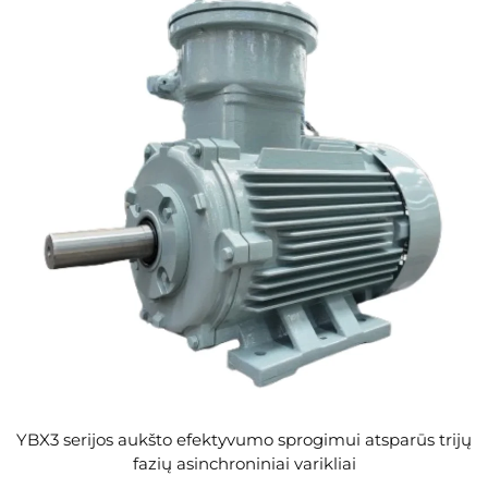
YBX3 serijos aukšto efektyvumo sprogimui atsparūs trijų
fazių asinchroniniai varikliai