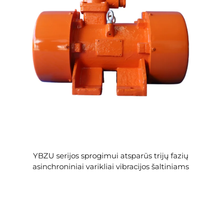
YBZU serijos sprogimui atsparūs trijų fazių
asinchroniniai varikliai vibracijos šaltiniams