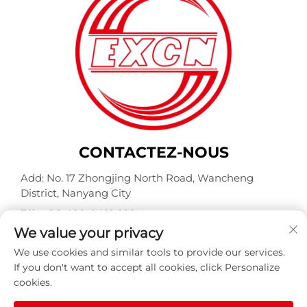
CONTACTEZ-NOUS
Add: No. 17 Zhongjing North Road, Wancheng
District, Nanyang City
Tél. :
+86-400-0491-999
We value your privacy
Courriel :
[email protected]
We use cookies and similar tools to provide our services.
If you don't want to accept all cookies, click Personalize
cookies.
Copyright © Nanyang Explosion Proof Weite Motor Co.,
Ltd. Tous droits réservés -
Politique de confidentialité
-