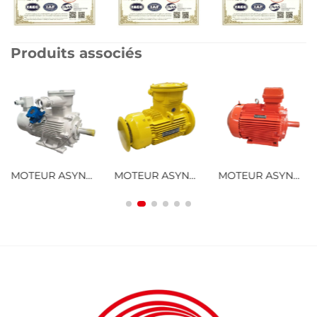
Produits associés
MOTEUR ASYNCHRONE TRIPHASÉ ANTIDÉFLAGRANT À FRÉQUENCE VARIABLE ET RÉGULATION DE VITESSE DE LA SÉRIE YBBP
MOTEUR ASYNCHRONE TRIPHASÉ ANTIDÉFLAGRANT À BASSE TENSION DE LA SÉRIE YBX4, À EFFICACITÉ ULTRA-ÉLEVÉE
MOTEUR ASYNCHRONE TRIPHASÉ ANTIDÉFLAGRANT À POUSSIÈRES À BASSE TENSION À HAUTE EFFICACITÉ DE LA SÉRIE YFB4