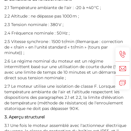
2.1 Température ambiante de l'air : -20 à +40 °C ;
2.2 Altitude : ne dépasse pas 1000 m ;
2.3 Tension nominale : 380 V ;
2.4 Fréquence nominale : 50 Hz ;
2.5 Vitesse synchrone : 1500 tr/min (Remarque : correction
de « r/rain » en l'unité standard « tr/min » (tours par
minute)) ;
2.6 Le régime nominal du moteur est un régime
intermittent basé sur une utilisation de courte durée (S2),
avec une limite de temps de 10 minutes et un démarrage
direct sous tension nominale ;
2.7 Le moteur utilise une isolation de classe F. Lorsque la
température ambiante de l'air et l'altitude respectent les
dispositions des paragraphes 2.1 et 2.2, la limite d'élévation
de température (méthode de résistance) de l'enroulement
statorique ne doit pas dépasser 90 K.
3. Aperçu structurel
3.1 Une fois le moteur assemblé avec l'actionneur électrique
de vanne, la classe de protection du boîtier est IP55, et il