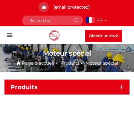
[email protected]
FR
Obtenir un devis
Moteur spécial
Page d'accueil
>
Produits
>
Moteur spécial
Produits