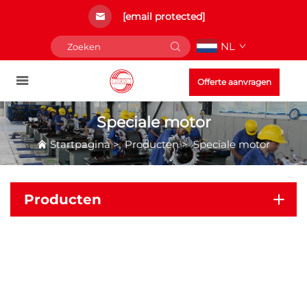
[email protected]
NL
Offerte aanvragen
Speciale motor
Startpagina
>
Producten
>
Speciale motor
Producten