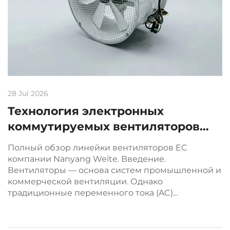
28 Jul 2026
Технология электронных
коммутируемых вентиляторов
(EC): экономия энергии до 50 %
Полный обзор линейки вентиляторов EC
для промышленной вентиляции
компании Nanyang Weite. Введение.
Вентиляторы — основа систем промышленной и
коммерческой вентиляции. Однако
традиционные переменного тока (AC)
вентиляторы работают с КПД всего 65–85 %,
используя угольные щётки, которые со
временем изнашиваются и требуют частого