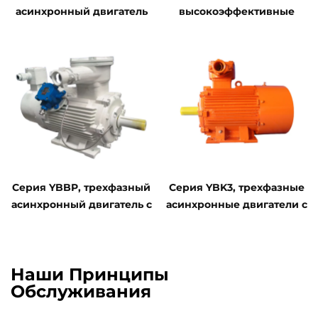
асинхронный двигатель
высокоэффективные
повышенной
трехфазные
эффективности с
асинхронные двигатели с
взрывозащитой, низкое
взрывозащитой
напряжение
Серия YBBP, трехфазный
Серия YBK3, трехфазные
асинхронный двигатель с
асинхронные двигатели с
взрывозащитой, с
взрывозащитой для
регулированием
подземных угольных
скорости частотного
шахт
Наши Принципы
преобразователя
Обслуживания