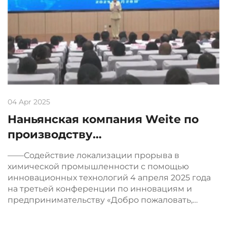
04 Apr 2025
Наньянская компания Weite по
производству
взрывозащищённых
——Содействие локализации прорыва в
электродвигателей, ООО,
химической промышленности с помощью
инновационных технологий 4 апреля 2025 года
завоевала третье место на
на третьей конференции по инновациям и
третьем конкурсе инноваций и
предпринимательству «Добро пожаловать,
предпринимательства уезда
земляки, обратно на родину для развития» в
Чжэ...
Чжэньпин