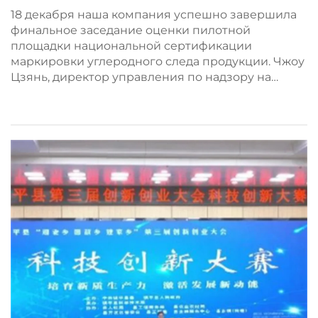
прошла оценку пилотной
18 декабря наша компания успешно завершила
площадки национальной
финальное заседание оценки пилотной
площадки национальной сертификации
сертификации этикетки
маркировки углеродного следа продукции. Чжоу
углеродного следа продукции
Цзянь, директор управления по надзору на
рынке уезда, и Ван Шуо из управления
промышленности и информационных
технологий приняли участие в заседании.