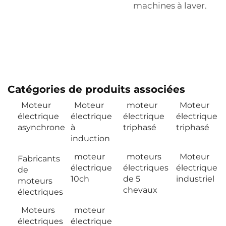
machines à laver.
Catégories de produits associées
Moteur
Moteur
moteur
Moteur
électrique
électrique
électrique
électrique
asynchrone
à
triphasé
triphasé
induction
moteur
moteurs
Moteur
Fabricants
électrique
électriques
électrique
de
10ch
de 5
industriel
moteurs
chevaux
électriques
Moteurs
moteur
électriques
électrique