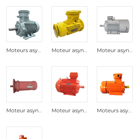
Moteurs asynchrones triphasés antidéflagrants à haute efficacité de la série YBX3
Moteur asynchrone triphasé antidéflagrant à basse tension de la série YBX4, à efficacité ultra-élevée
Moteur asynchrone triphasé à régulation de vitesse par fréquence variable de la série YP
Moteur asynchrone triphasé pour actionneurs électriques de vannes de la série YBDF2
Moteur asynchrone triphasé antidéflagrant à poussières à basse tension à haute efficacité de la série YFB4
Moteurs asynchrones triphasés antidéflagrants à poussières de la série YFB3