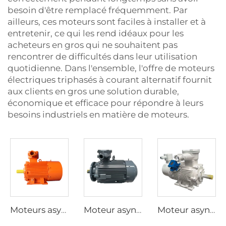
besoin d'être remplacé fréquemment. Par
ailleurs, ces moteurs sont faciles à installer et à
entretenir, ce qui les rend idéaux pour les
acheteurs en gros qui ne souhaitent pas
rencontrer de difficultés dans leur utilisation
quotidienne. Dans l'ensemble, l'offre de moteurs
électriques triphasés à courant alternatif fournit
aux clients en gros une solution durable,
économique et efficace pour répondre à leurs
besoins industriels en matière de moteurs.
Moteurs asynchrones triphasés antidéflagrants de la série YBK3 pour mines de charbon souterraines
Moteur asynchrone triphasé antidéflagrant à basse tension de la série YBX5, à efficacité ultra-élevée
Moteur asynchrone triphasé antidéflagrant à fréquence variable et régulation de vitesse de la série YBBP