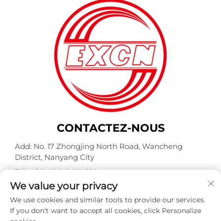
CONTACTEZ-NOUS
Add: No. 17 Zhongjing North Road, Wancheng
District, Nanyang City
Tél. :
+86-400-0491-999
We value your privacy
Courriel :
[email protected]
We use cookies and similar tools to provide our services.
If you don't want to accept all cookies, click Personalize