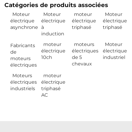
Catégories de produits associées
Moteur
Moteur
moteur
Moteur
électrique
électrique
électrique
électrique
asynchrone
à
triphasé
triphasé
induction
moteur
moteurs
Moteur
Fabricants
électrique
électriques
électrique
de
10ch
de 5
industriel
moteurs
chevaux
électriques
Moteurs
moteur
électriques
électrique
industriels
triphasé
AC