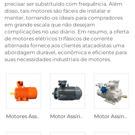
precisar ser substituído com frequência. Além
disso, tais motores são fáceis de instalar e
manter, tornando-os ideais para compradores
em grande escala que não desejam
complicações no uso diário. Em resumo, a oferta
de motores elétricos trifásicos de corrente
alternada fornece aos clientes atacadistas uma
abordagem durável, econômica e eficiente para
suas necessidades industriais de motores.
Motores Assíncronos Trifásicos à Prova de Explosão Série YBK3 para Minas Subterrâneas de Carvão
Motor Assíncrono Trifásico à Prova de Explosão de Baixa Tensão de Alta Eficiência Ultra-Alta Série YBX5
Motor Assíncrono Trifásico à Prova de Explosão com Regulação de Velocidade por Frequência Variável Série YBBP