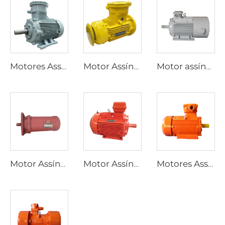
Motores Assíncronos Trifásicos à Prova de Explosão de Alta Eficiência Série YBX3
Motor Assíncrono Trifásico à Prova de Explosão de Baixa Tensão de Alta Eficiência Ultra-Alta Série YBX4
Motor assíncrono trifásico da série YP com regulagem de velocidade por frequência variável
Motor Assíncrono Trifásico para Atuadores Elétricos de Válvulas Série YBDF2
Motor Assíncrono Trifásico à Prova de Explosão de Poeira de Baixa Tensão de Alta Eficiência Série YFB4
Motores Assíncronos Trifásicos à Prova de Explosão de Poeira Série YFB3