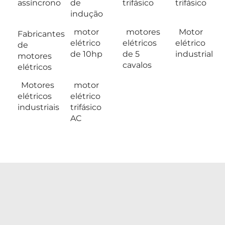
assíncrono
de
trifásico
trifásico
indução
motor
motores
Motor
Fabricantes
elétrico
elétricos
elétrico
de
de 10hp
de 5
industrial
motores
cavalos
elétricos
Motores
motor
elétricos
elétrico
industriais
trifásico
AC