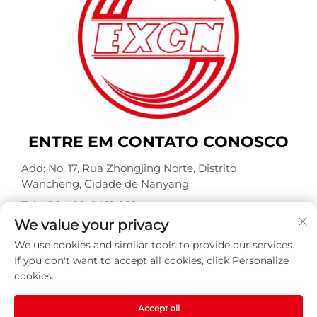
ENTRE EM CONTATO CONOSCO
Add: No. 17, Rua Zhongjing Norte, Distrito
Wancheng, Cidade de Nanyang
Tel.:
+86-400-0491-999
We value your privacy
E-mail:
[email protected]
We use cookies and similar tools to provide our services.
If you don't want to accept all cookies, click Personalize
cookies.
Direitos autorais © Nanyang Explosion Proof Weite
Motor Co., Ltd. Todos os direitos reservados -
Política de
Privacidade
-
BLOG
Accept all