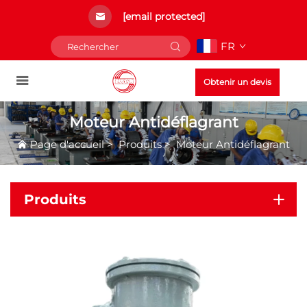
[email protected]
FR
Obtenir un devis
Moteur Antidéflagrant
Page d'accueil
>
Produits
>
Moteur Antidéflagrant
Produits