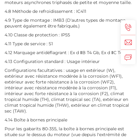
moteurs asynchrones triphasés de petite et moyenne taille.
4.8 Méthode de refroidissement : IC411
4.9 Type de montage : IMB3 (D'autres types de montage
peuvent également être fabriqués.)
4.10 Classe de protection : IP55
4.11 Type de service : S1
4.12 Marquage antidéflagrant : Ex d ⅡB T4 Gb, Ex d ⅡC T4 Gb
4.13 Configuration standard : Usage intérieur
Configurations facultatives : usage en extérieur (W),
extérieur avec résistance modérée à la corrosion (WF1),
extérieur avec forte résistance à la corrosion (WF2),
intérieur avec résistance modérée à la corrosion (F1),
intérieur avec forte résistance à la corrosion (F2), climat
tropical humide (TH), climat tropical sec (TA), extérieur en
climat tropical humide (THW), extérieur en climat tropical
sec (TAW).
4.14 Boîte à bornes principale
Pour les gabarits 80-355, la boîte à bornes principale est
située sur le dessus du moteur (vue depuis l'extrémité de