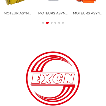
MOTEUR ASYNCHRONE TRIPHASÉ ANTIDÉFLAGRANT À BASSE TENSION DE LA SÉRIE YBX4, À EFFICACITÉ ULTRA-ÉLEVÉE
MOTEURS ASYNCHRONES TRIPHASÉS DE LA SÉRIE YE3
MOTEURS ASYNCHRONES TRIPHASÉS ANTIDÉFLAGRANTS À POUSSIÈRES DE LA SÉRIE YFB3