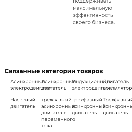
поддерживать
максимальную
эффективность
своего бизнеса.
Связанные категории товаров
Асинхронный
Асинхронный
Индукционный
Двигатель
электродвигатель
двигатель
электродвигатель
вентилятор
Насосный
трехфазный
трехфазный
Трехфазны
двигатель
асинхронный
асинхронный
асинхронн
двигатель
двигатель
двигатель
переменного
тока