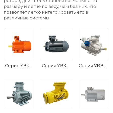
роторе, двигатель становится меньше по
размеру и легче по весу, чем без них, что
позволяет легко интегрировать его в
различные системы
Серия YBK3, трехфазные асинхронные двигатели с взрывозащитой для подземных угольных шахт
Серия YBX5, трехфазный асинхронный двигатель повышенной эффективности с взрывозащитой, низкое напряжение
Серия YBBP, трехфазный асинхронный двигатель с взрывозащитой, с регулированием скорости частотного преобразователя