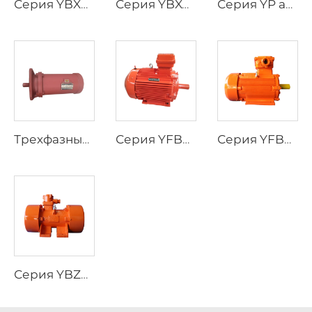
Серия YBX3, высокоэффективные трехфазные асинхронные двигатели с взрывозащитой
Серия YBX4, трехфазный асинхронный двигатель повышенной эффективности с взрывозащитой, низкое напряжение
Серия YP асинхронный двигатель трехфазного тока с регулированием скорости частотного преобразования
Трехфазный асинхронный двигатель для электроприводов клапанов серии YBDF2
Серия YFB4, высокоэффективный низковольтный трехфазный асинхронный двигатель с защитой от воспламенения пыли
Серия YFB3, трехфазные асинхронные двигатели с защитой от воспламенения пыли
Серия YBZU, трехфазные асинхронные двигатели с взрывозащитой для источников вибрации