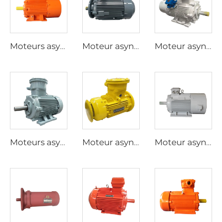
Moteurs asynchrones triphasés antidéflagrants de la série YBK3 pour mines de charbon souterraines
Moteur asynchrone triphasé antidéflagrant à basse tension de la série YBX5, à efficacité ultra-élevée
Moteur asynchrone triphasé antidéflagrant à fréquence variable et régulation de vitesse de la série YBBP
Moteurs asynchrones triphasés antidéflagrants à haute efficacité de la série YBX3
Moteur asynchrone triphasé antidéflagrant à basse tension de la série YBX4, à efficacité ultra-élevée
Moteur asynchrone triphasé à régulation de vitesse par fréquence variable de la série YP