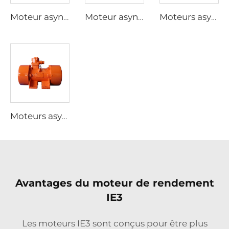
Moteur asynchrone triphasé pour actionneurs électriques de vannes de la série YBDF2
Moteur asynchrone triphasé antidéflagrant à poussières à basse tension à haute efficacité de la série YFB4
Moteurs asynchrones triphasés antidéflagrants à poussières de la série YFB3
Moteurs asynchrones triphasés antidéflagrants de la série YBZU pour sources de vibration
Avantages du moteur de rendement
IE3
Les moteurs IE3 sont conçus pour être plus