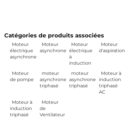
Catégories de produits associées
Moteur
Moteur
Moteur
Moteur
électrique
asynchrone
électrique
d'aspiration
asynchrone
à
induction
Moteur
moteur
moteur
Moteur à
de pompe
asynchrone
asynchrone
induction
triphasé
triphasé
triphasé
AC
Moteur à
Moteur
induction
de
triphasé
Ventilateur