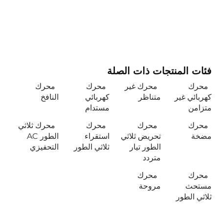
فئات المنتجات ذات الصلة
محرك
محرك غير
محرك
محرك
كهربائي غير
متناظر
كهربائي
النافخ
متزامن
مستدام
محرك
محرك
محرك
محرك ثلاثي
مضخة
تحريض ثلاثي
استقراء
الطور AC
الطور تيار
ثلاثي الطور
التحفيزي
متردد
محرك
محرك
مستحث
مروحة
ثلاثي الطور