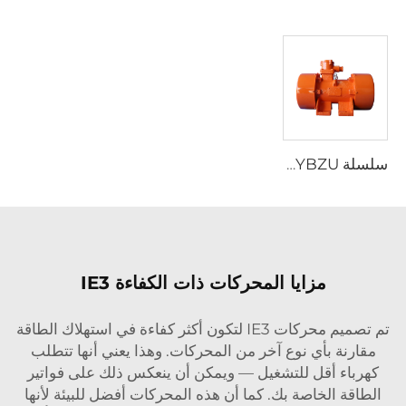
سلسلة YBZU محركات غير متزامنة ثلاثية الطور مقاومة للانفجار وتُستخدم في مصادر الاهتزاز
مزايا المحركات ذات الكفاءة IE3
تم تصميم محركات IE3 لتكون أكثر كفاءة في استهلاك الطاقة
مقارنة بأي نوع آخر من المحركات. وهذا يعني أنها تتطلب
كهرباء أقل للتشغيل — ويمكن أن ينعكس ذلك على فواتير
الطاقة الخاصة بك. كما أن هذه المحركات أفضل للبيئة لأنها