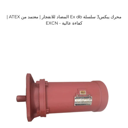
محرك يبكس3 سلسلة Ex db المضاد للانفجار | معتمد من ATEX |
كفاءة عالية - EXCN