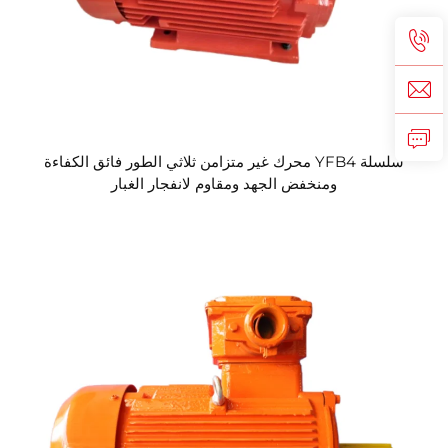
سلسلة YFB4 محرك غير متزامن ثلاثي الطور فائق الكفاءة
ومنخفض الجهد ومقاوم لانفجار الغبار