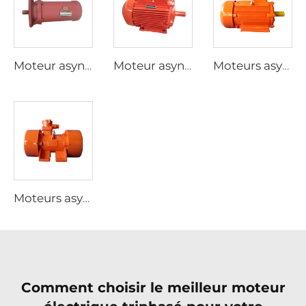
Moteur asynchrone triphasé pour actionneurs électriques de vannes de la série YBDF2
Moteur asynchrone triphasé antidéflagrant à poussières à basse tension à haute efficacité de la série YFB4
Moteurs asynchrones triphasés antidéflagrants à poussières de la série YFB3
Moteurs asynchrones triphasés antidéflagrants de la série YBZU pour sources de vibration
Comment choisir le meilleur moteur