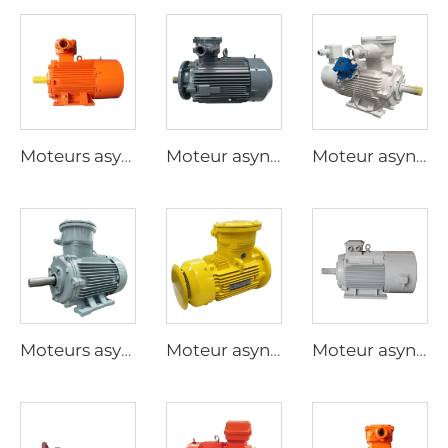
Moteurs asynchrones triphasés antidéflagrants de la série YBK3 pour mines de charbon souterraines
Moteur asynchrone triphasé antidéflagrant à basse tension de la série YBX5, à efficacité ultra-élevée
Moteur asynchrone triphasé antidéflagrant à fréquence variable et régulation de vitesse de la série YBBP
Moteurs asynchrones triphasés antidéflagrants à haute efficacité de la série YBX3
Moteur asynchrone triphasé antidéflagrant à basse tension de la série YBX4, à efficacité ultra-élevée
Moteur asynchrone triphasé à régulation de vitesse par fréquence variable de la série YP