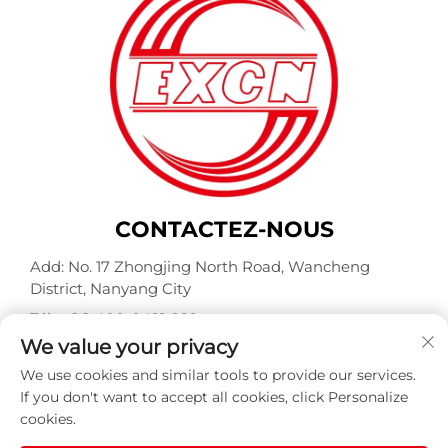
CONTACTEZ-NOUS
Add: No. 17 Zhongjing North Road, Wancheng
District, Nanyang City
Tél. :
+86-400-0491-999
We value your privacy
Courriel :
[email protected]
We use cookies and similar tools to provide our services.
If you don't want to accept all cookies, click Personalize
cookies.
Copyright © Nanyang Explosion Proof Weite Motor Co.,
Ltd. Tous droits réservés -
Politique de confidentialité
-