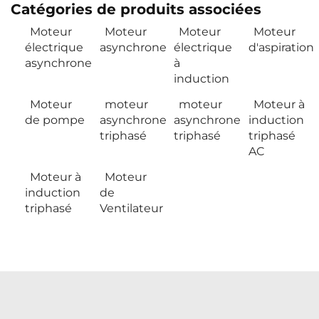
Catégories de produits associées
Moteur
Moteur
Moteur
Moteur
électrique
asynchrone
électrique
d'aspiration
asynchrone
à
induction
Moteur
moteur
moteur
Moteur à
de pompe
asynchrone
asynchrone
induction
triphasé
triphasé
triphasé
AC
Moteur à
Moteur
induction
de
triphasé
Ventilateur