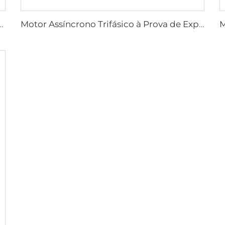
a Atuadores Elétricos de Válvulas Série YBDF2
Motor Assíncrono Trifásico à Prova de Explosão de Poeira de Baixa Tensão de Alta Eficiência Série YFB4