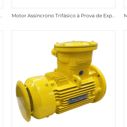
os à Prova de Explosão Série YBK3 para Minas Subterrâneas de Carvão
Motor Assíncrono Trifásico à Prova de Explosão de Baixa Tensão de Alta Eficiência Ultra-Alta Série YBX5