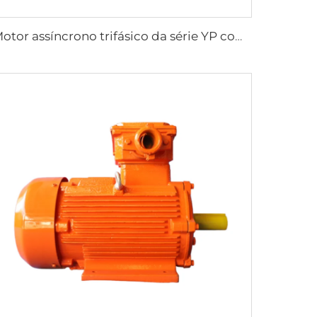
Motor assíncrono trifásico da série YP com regulagem de velocidade por frequência variável