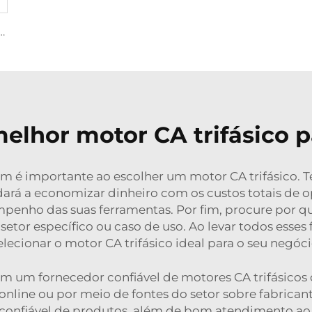
sicos à Prova de Explosão Série YBZU para Fontes de Vibração
elhor motor CA trifásico p
m é importante ao escolher um motor CA trifásico. 
judará a economizar dinheiro com os custos totais de
mpenho das suas ferramentas. Por fim, procure por qua
setor específico ou caso de uso. Ao levar todos esse
elecionar o motor CA trifásico ideal para o seu negóci
 um fornecedor confiável de motores CA trifásicos q
line ou por meio de fontes do setor sobre fabricante
onfiável de produtos, além de bom atendimento ao 