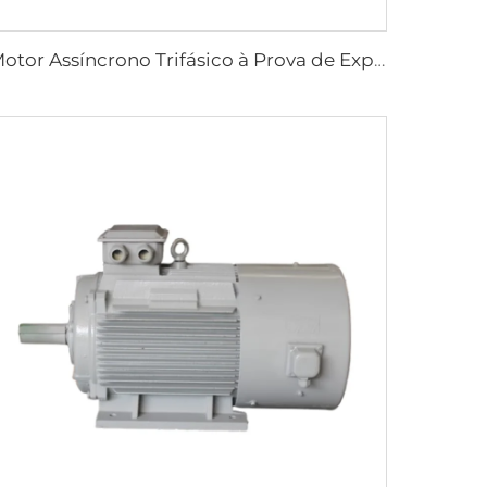
Motor Assíncrono Trifásico à Prova de Explosão com Regulação de Velocidade por Frequência Variável Série YBBP