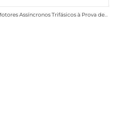
Motores Assíncronos Trifásicos à Prova de Explosão de Poeira Série YFB3