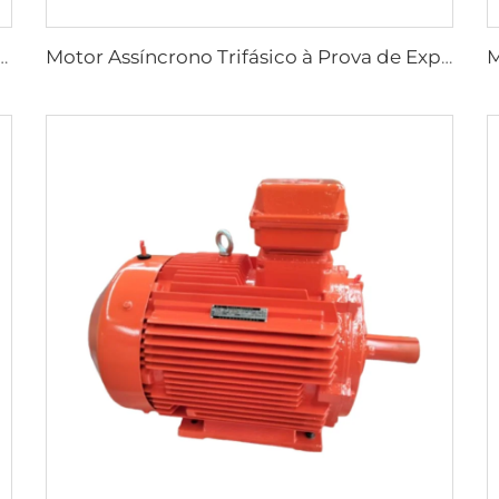
ásicos à Prova de Explosão de Alta Eficiência Série YBX3
Motor Assíncrono Trifásico à Prova de Explosão de Baixa Tensão de Alta Eficiência Ultra-Alta Série YBX4