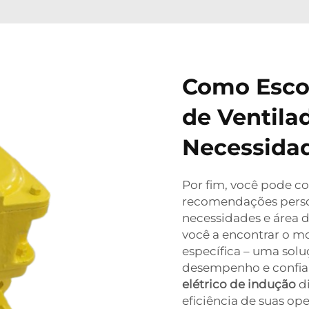
Como Esco
de Ventila
Necessida
Por fim, você pode c
recomendações perso
necessidades e área 
você a encontrar o mo
específica – uma solu
desempenho e confia
elétrico de indução
d
eficiência de suas op