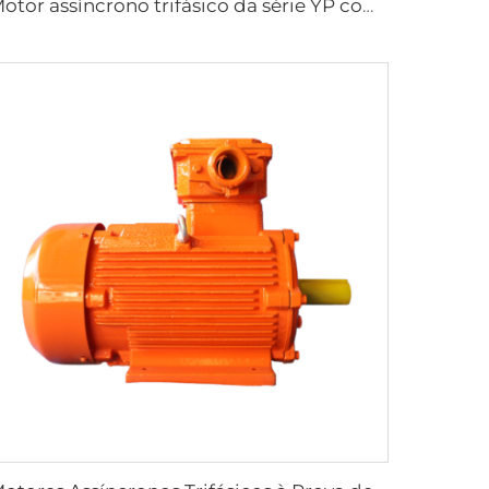
Motor assíncrono trifásico da série YP com regulagem de velocidade por frequência variável