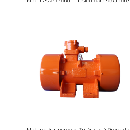
Motor Assíncrono Trifásico par
Motores Assíncronos Trifá