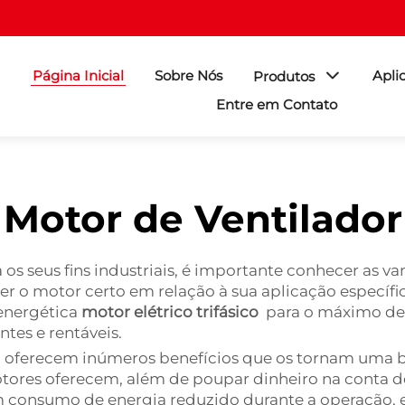
Página Inicial
Sobre Nós
Apli
Produtos
Entre em Contato
Motor de Ventilador
os seus fins industriais, é importante conhecer as v
lher o motor certo em relação à sua aplicação especí
 energética
motor elétrico trifásico
para o máximo de
tes e rentáveis.
ia oferecem inúmeros benefícios que os tornam uma b
otores oferecem, além de poupar dinheiro na conta de
nsumo de energia reduzido durante a operação, est