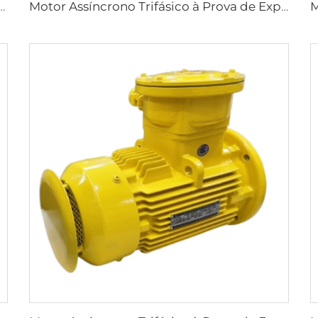
os à Prova de Explosão Série YBK3 para Minas Subterrâneas de Carvão
Motor Assíncrono Trifásico à Prova de Explosão de Baixa Tensão de Alta Eficiência Ultra-Alta Série YBX5