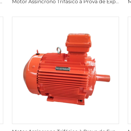
ásicos à Prova de Explosão de Alta Eficiência Série YBX3
Motor Assíncrono Trifásico à Prova de Explosão de Baixa Tensão de Alta Eficiência Ultra-Alta Série YBX4