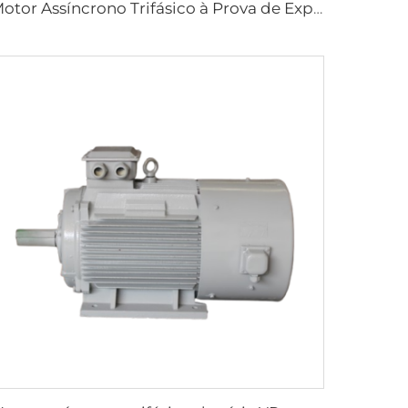
Motor Assíncrono Trifásico à Prova de Explosão com Regulação de Velocidade por Frequência Variável Série YBBP