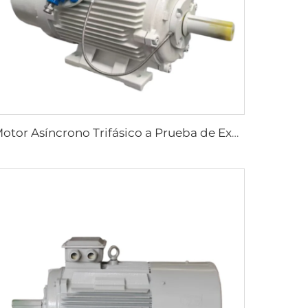
Motor Asíncrono Trifásico a Prueba de Explosiones con Regulación de Velocidad por Frecuencia Variable, Serie YBBP