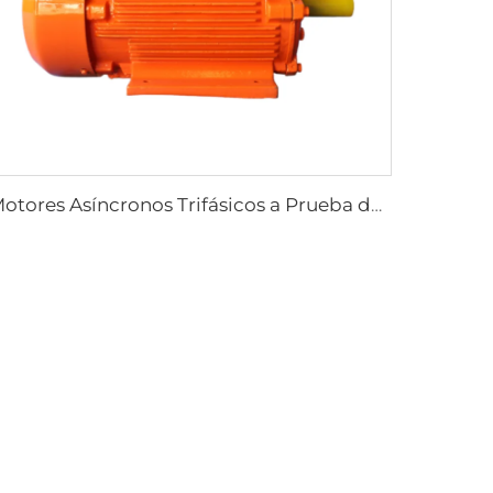
Motores Asíncronos Trifásicos a Prueba de Explosión por Polvo Serie YFB3