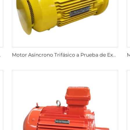
iencia Serie YBX3
Motor Asíncrono Trifásico a Prueba de Explosiones de Alta Eficiencia Ultra, Serie YBX4, de Baja Tensión