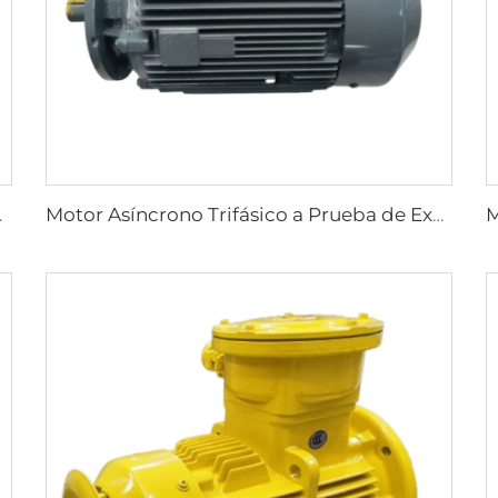
bterráneas de Carbón
Motor Asíncrono Trifásico a Prueba de Explosiones de Alta Eficiencia Ultra, Serie YBX5, de Baja Tensión