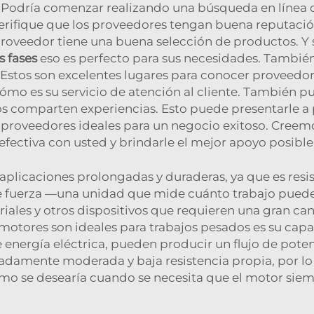
ad. Podría comenzar realizando una búsqueda en lín
Verifique que los proveedores tengan buena reputación
proveedor tiene una buena selección de productos. Y 
s fases
eso es perfecto para sus necesidades. Tambié
r. Estos son excelentes lugares para conocer proveedo
mo es su servicio de atención al cliente. También pu
os comparten experiencias. Esto puede presentarle 
 proveedores ideales para un negocio exitoso. Cree
efectiva con usted y brindarle el mejor apoyo posible
aplicaciones prolongadas y duraderas, ya que es resis
 fuerza —una unidad que mide cuánto trabajo puede re
ales y otros dispositivos que requieren una gran ca
s motores son ideales para trabajos pesados es su capa
energía eléctrica, pueden producir un flujo de potenc
adamente moderada y baja resistencia propia, por lo
omo se desearía cuando se necesita que el motor sie