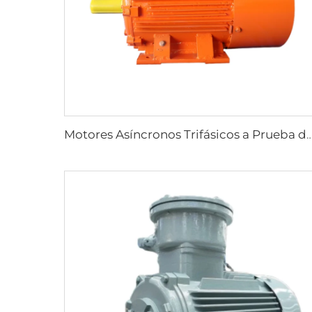
Motores Asíncronos Trifásicos a Prueba de Explosiones Serie YBK3 para Minas Su