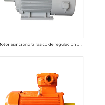
Motor asíncrono trifásico de regulación de velocidad por frecuencia variable serie YP