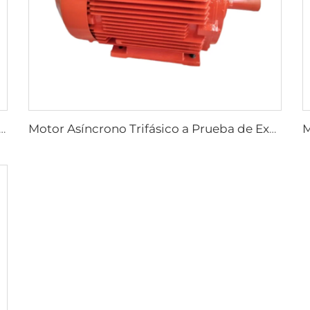
 Trifásico para Actuadores Eléctricos de Válvulas Serie YBDF2
Motor Asíncrono Trifásico a Prueba de Explosión por Polvo de Alta Eficiencia y Baja Tensión, Serie YFB4