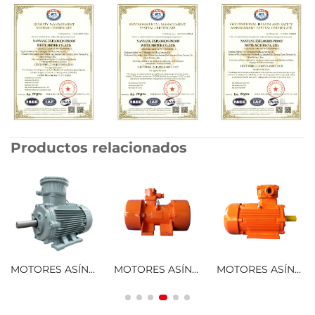
Productos relacionados
MOTORES ASÍNCRONOS TRIFÁSICOS A PRUEBA DE EXPLOSIONES DE ALTA EFICIENCIA SERIE YBX3
MOTORES ASÍNCRONOS TRIFÁSICOS A PRUEBA DE EXPLOSIONES SERIE YBZU PARA FUENTES DE VIBRACIÓN
MOTORES ASÍNCRONOS TRIFÁSICOS A PRUEBA DE EXPLOSIÓN POR POLVO SERIE YFB3