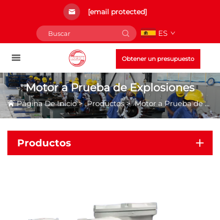
[email protected]
ES
Obtener un presupuesto
Motor a Prueba de Explosiones
Página De Inicio
>
Productos
>
Motor a Prueba de Explosiones
Productos