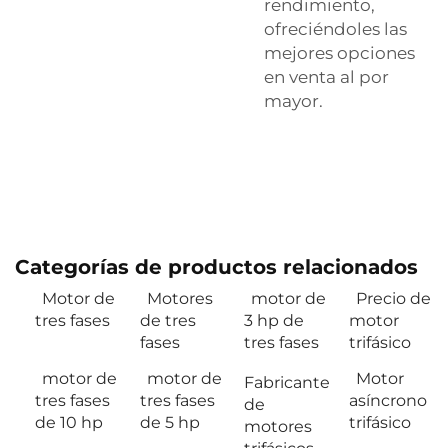
rendimiento,
ofreciéndoles las
mejores opciones
en venta al por
mayor.
Categorías de productos relacionados
Motor de
Motores
motor de
Precio de
tres fases
de tres
3 hp de
motor
fases
tres fases
trifásico
motor de
motor de
Motor
Fabricante
tres fases
tres fases
asíncrono
de
de 10 hp
de 5 hp
trifásico
motores