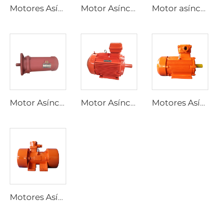
Motores Asíncronos Trifásicos a Prueba de Explosiones de Alta Eficiencia Serie YBX3
Motor Asíncrono Trifásico a Prueba de Explosiones de Alta Eficiencia Ultra, Serie YBX4, de Baja Tensión
Motor asíncrono trifásico de regulación de velocidad por frecuencia variable serie YP
Motor Asíncrono Trifásico para Actuadores Eléctricos de Válvulas Serie YBDF2
Motor Asíncrono Trifásico a Prueba de Explosión por Polvo de Alta Eficiencia y Baja Tensión, Serie YFB4
Motores Asíncronos Trifásicos a Prueba de Explosión por Polvo Serie YFB3
Motores Asíncronos Trifásicos a Prueba de Explosiones Serie YBZU para Fuentes de Vibración