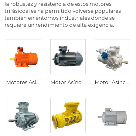
la robustez y resistencia de estos motores
trifásicos les ha permitido volverse populares
también en entornos industriales donde se
requiere un rendimiento de alta exigencia.
Motores Asíncronos Trifásicos a Prueba de Explosiones Serie YBK3 para Minas Subterráneas de Carbón
Motor Asíncrono Trifásico a Prueba de Explosiones de Alta Eficiencia Ultra, Serie YBX5, de Baja Tensión
Motor Asíncrono Trifásico a Prueba de Explosiones con Regulación de Velocidad por Frecuencia Variable, Serie YBBP