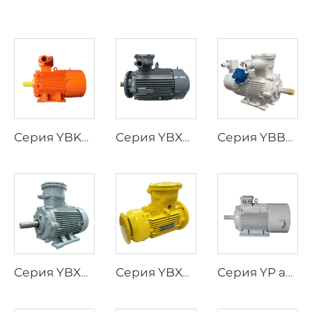
Серия YBK3, трехфазные асинхронные двигатели с взрывозащитой для подземных угольных шахт
Серия YBX5, трехфазный асинхронный двигатель повышенной эффективности с взрывозащитой, низкое напряжение
Серия YBBP, трехфазный асинхронный двигатель с взрывозащитой, с регулированием скорости частотного преобразователя
Серия YBX3, высокоэффективные трехфазные асинхронные двигатели с взрывозащитой
Серия YBX4, трехфазный асинхронный двигатель повышенной эффективности с взрывозащитой, низкое напряжение
Серия YP асинхронный двигатель трехфазного тока с регулированием скорости частотного преобразования