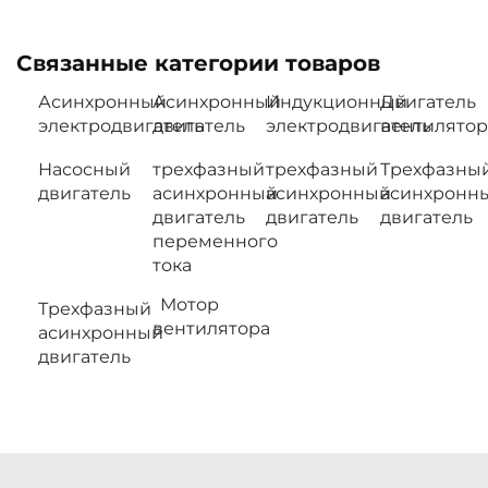
Связанные категории товаров
Асинхронный
Асинхронный
Индукционный
Двигатель
электродвигатель
двигатель
электродвигатель
вентилятор
Насосный
трехфазный
трехфазный
Трехфазны
двигатель
асинхронный
асинхронный
асинхронн
двигатель
двигатель
двигатель
переменного
тока
Мотор
Трехфазный
вентилятора
асинхронный
двигатель