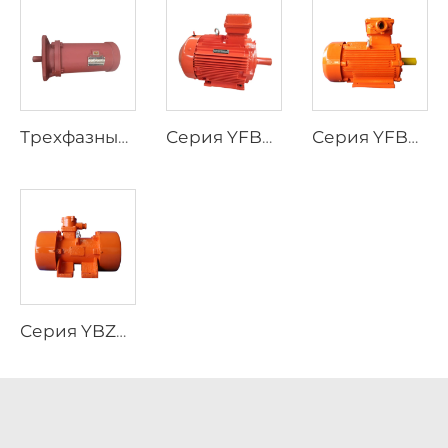
Трехфазный асинхронный двигатель для электроприводов клапанов серии YBDF2
Серия YFB4, высокоэффективный низковольтный трехфазный асинхронный двигатель с защитой от воспламенения пыли
Серия YFB3, трехфазные асинхронные двигатели с защитой от воспламенения пыли
Серия YBZU, трехфазные асинхронные двигатели с взрывозащитой для источников вибрации