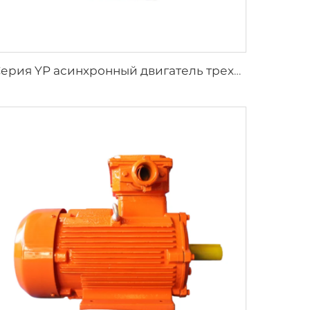
Серия YP асинхронный двигатель трехфазного тока с регулированием скорости частотного преобразования