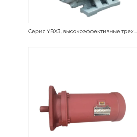
Серия YBX3, высокоэффективные трехфазные асинхронные двигатели с взрывозащитой