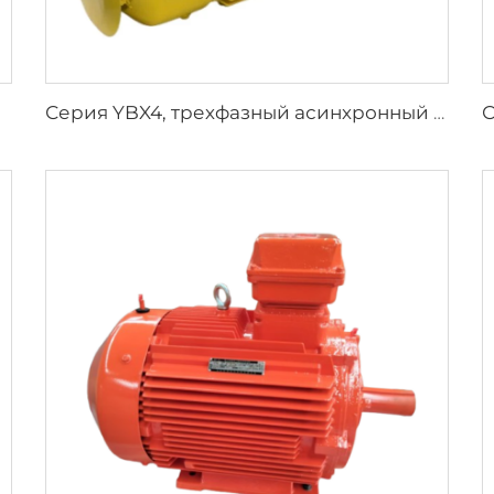
Серия YBX4, трехфазный асинхронный двигатель повышенной эффективности с взрывозащитой, низкое напряжение