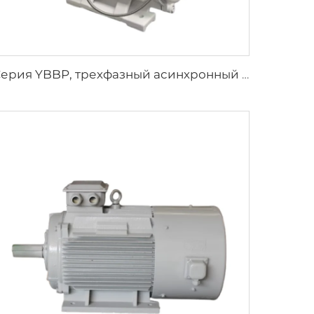
Серия YBBP, трехфазный асинхронный двигатель с взрывозащитой, с регулированием скорости частотного преобразователя