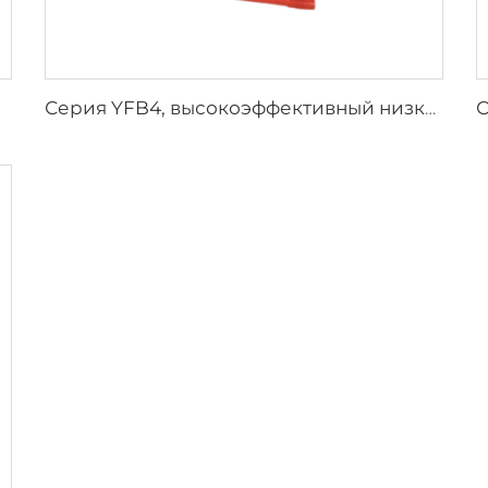
Серия YFB4, высокоэффективный низковольтный трехфазный асинхронный двигатель с защитой от воспламенения пыли