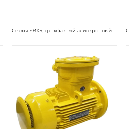
 с взрывозащитой для подземных угольных шахт
Серия YBX5, трехфазный асинхронный двигатель повышенной эффективности с взрывозащитой, низкое напряжение