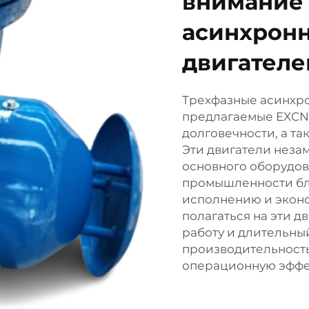
внимание 
асинхрон
двигателе
Трехфазные асинхро
предлагаемые EXCN,
долговечности, а т
Эти двигатели неза
основного оборудов
промышленности бл
исполнению и эконо
полагаться на эти д
работу и длительный
производительность
операционную эффе