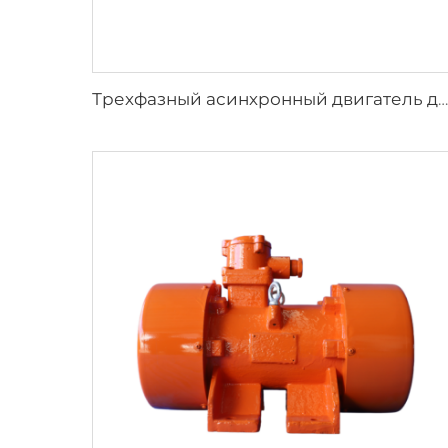
Трехфазный асинхронный двигатель для электроприводов клапанов серии YBDF2