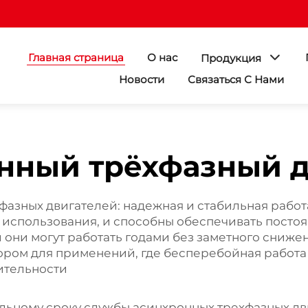
Главная страница
О нас
Продукция
Новости
Связаться С Нами
нный трёхфазный д
азных двигателей: надежная и стабильная работа
использования, и способны обеспечивать посто
они могут работать годами без заметного сниже
ором для применений, где бесперебойная работа
ительности
ельному сроку службы асинхронных трехфазных дв