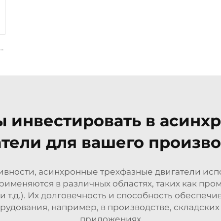
инхронные двигатели с взрывозащитой для источников вибрации
 инвестировать в асинх
атели для вашего произво
тивности, асинхронные трехфазные двигатели ис
применяются в различных областях, таких как пр
и т.д.). Их долговечность и способность обеспеч
рудования, например, в производстве, складск
приложениях