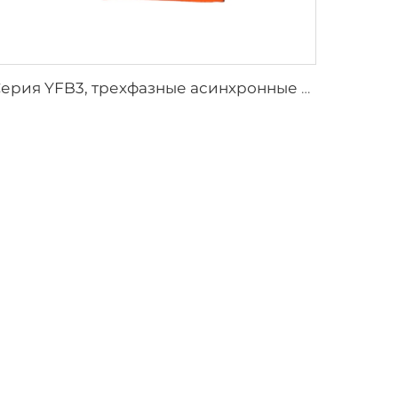
Серия YFB3, трехфазные асинхронные двигатели с защитой от воспламенения пыли