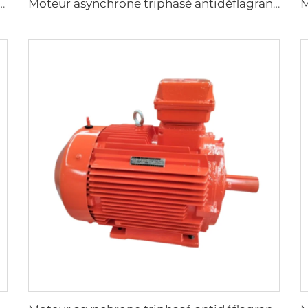
hasés antidéflagrants à haute efficacité de la série YBX3
Moteur asynchrone triphasé antidéflagrant à basse tension de la série YBX4, à efficacité ultra-élevée