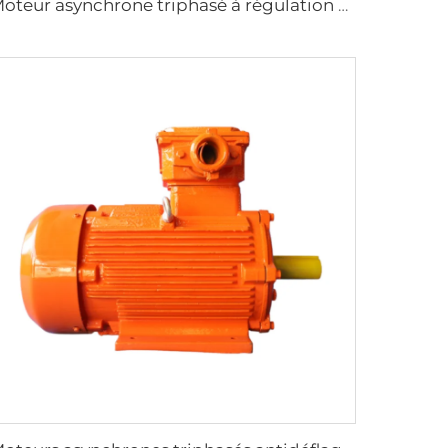
Moteur asynchrone triphasé à régulation de vitesse par fréquence variable de la série YP