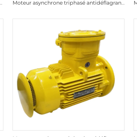
 antidéflagrants de la série YBK3 pour mines de charbon souterraines
Moteur asynchrone triphasé antidéflagrant à basse tension de la série YBX5, à efficacité ultra-élevée