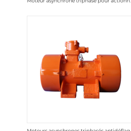
Moteur asynchrone triphasé pour a
Moteurs asynchrones tripha