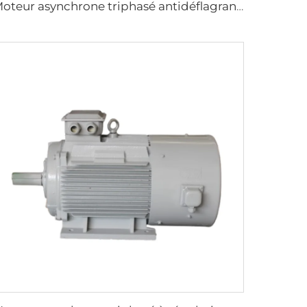
Moteur asynchrone triphasé antidéflagrant à fréquence variable et régulation de vitesse de la série YBBP