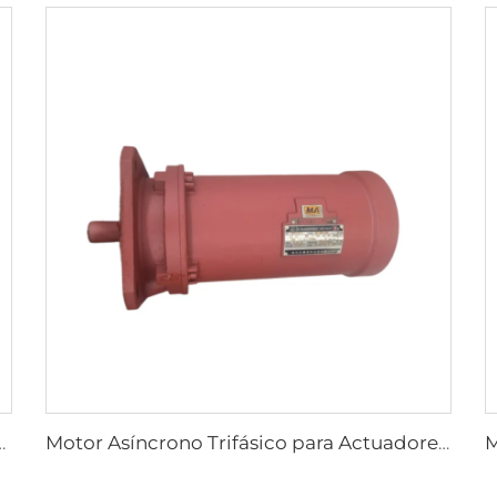
 velocidad por frecuencia variable serie YP
Motor Asíncrono Trifásico para Actuadores Eléctricos de Válvulas Serie YBDF2