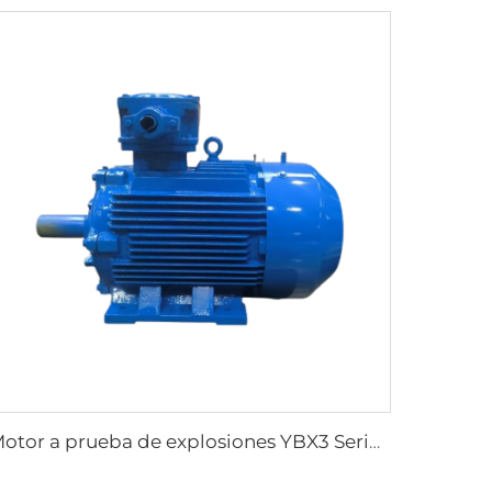
Motor a prueba de explosiones YBX3 Serie Ex db | Certificado ATEX | Alta eficiencia - EXCN