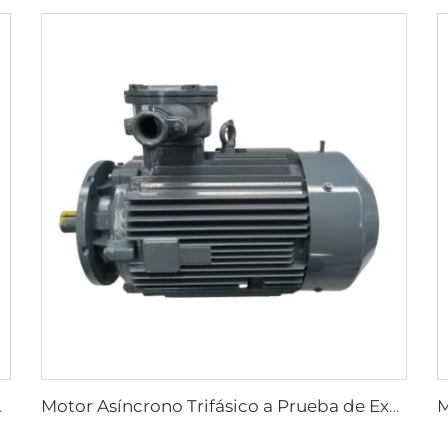
bterráneas de Carbón
Motor Asíncrono Trifásico a Prueba de Explosiones de Alta Eficiencia Ultra, Serie YBX5, de Baja Tensión