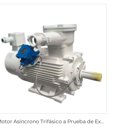
Motor Asíncrono Trifásico a Prueba de Explosiones con Regulación de Velocidad por Frecuencia Variable, Serie YBBP