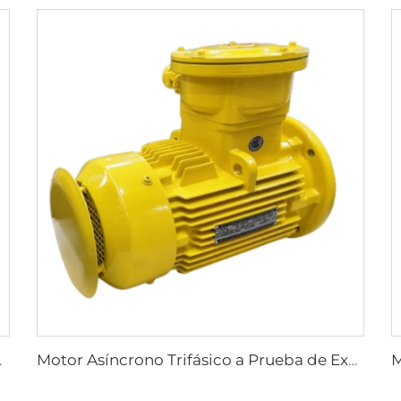
iencia Serie YBX3
Motor Asíncrono Trifásico a Prueba de Explosiones de Alta Eficiencia Ultra, Serie YBX4, de Baja Tensión