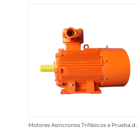
Motores Asíncronos Trifásicos a Prueba de Explosiones Serie YBK3 para Minas Su