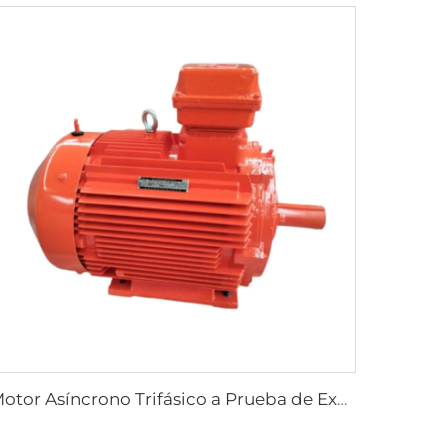
Motor Asíncrono Trifásico a Prueba de Explosión por Polvo de Alta Eficiencia y Baja Tensión, Serie YFB4