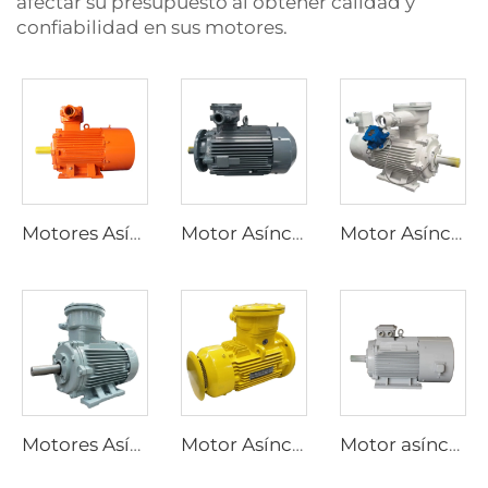
afectar su presupuesto al obtener calidad y
confiabilidad en sus motores.
Motores Asíncronos Trifásicos a Prueba de Explosiones Serie YBK3 para Minas Subterráneas de Carbón
Motor Asíncrono Trifásico a Prueba de Explosiones de Alta Eficiencia Ultra, Serie YBX5, de Baja Tensión
Motor Asíncrono Trifásico a Prueba de Explosiones con Regulación de Velocidad por Frecuencia Variable, Serie YBBP
Motores Asíncronos Trifásicos a Prueba de Explosiones de Alta Eficiencia Serie YBX3
Motor Asíncrono Trifásico a Prueba de Explosiones de Alta Eficiencia Ultra, Serie YBX4, de Baja Tensión
Motor asíncrono trifásico de regulación de velocidad por frecuencia variable serie YP