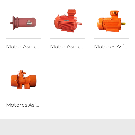
Motor Asíncrono Trifásico para Actuadores Eléctricos de Válvulas Serie YBDF2
Motor Asíncrono Trifásico a Prueba de Explosión por Polvo de Alta Eficiencia y Baja Tensión, Serie YFB4
Motores Asíncronos Trifásicos a Prueba de Explosión por Polvo Serie YFB3
Motores Asíncronos Trifásicos a Prueba de Explosiones Serie YBZU para Fuentes de Vibración