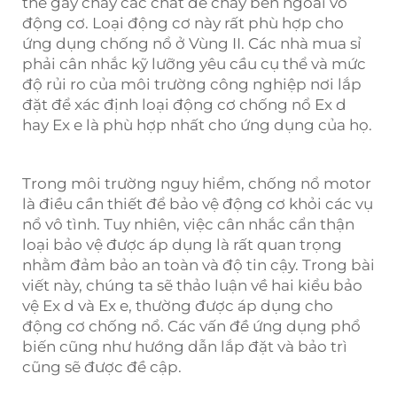
thể gây cháy các chất dễ cháy bên ngoài vỏ
động cơ. Loại động cơ này rất phù hợp cho
ứng dụng chống nổ ở Vùng II. Các nhà mua sỉ
phải cân nhắc kỹ lưỡng yêu cầu cụ thể và mức
độ rủi ro của môi trường công nghiệp nơi lắp
đặt để xác định loại động cơ chống nổ Ex d
hay Ex e là phù hợp nhất cho ứng dụng của họ.
Trong môi trường nguy hiểm, chống nổ
motor
là điều cần thiết để bảo vệ động cơ khỏi các vụ
nổ vô tình. Tuy nhiên, việc cân nhắc cẩn thận
loại bảo vệ được áp dụng là rất quan trọng
nhằm đảm bảo an toàn và độ tin cậy. Trong bài
viết này, chúng ta sẽ thảo luận về hai kiểu bảo
vệ Ex d và Ex e, thường được áp dụng cho
động cơ chống nổ. Các vấn đề ứng dụng phổ
biến cũng như hướng dẫn lắp đặt và bảo trì
cũng sẽ được đề cập.