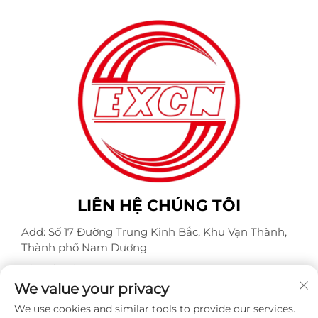
LIÊN HỆ CHÚNG TÔI
Add: Số 17 Đường Trung Kinh Bắc, Khu Vạn Thành,
Thành phố Nam Dương
Điện thoại:
+86-400-0491-999
We value your privacy
Thư điện tử:
[email protected]
We use cookies and similar tools to provide our services.