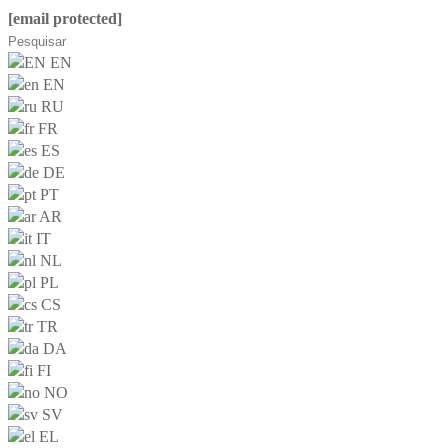
[email protected]
EN
EN
RU
FR
ES
DE
PT
AR
IT
NL
PL
CS
TR
DA
FI
NO
SV
EL