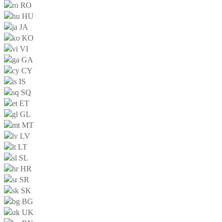
RO
HU
JA
KO
VI
GA
CY
IS
SQ
ET
GL
MT
LV
LT
SL
HR
SR
SK
BG
UK