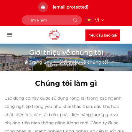
[email protected]
VI
Yêu cầu báo giá
Giới thiệu về chúng tôi
Trang Chủ
>
Giới thiệu về chúng tôi
Chúng tôi làm gì
Các động cơ này được sử dụng rộng rãi trong các ngành
công nghiệp trọng yếu như khai thác than, dầu khí, hóa
chất, điện lực, vận tải biển, phát điện năng lượng gió và
phương tiện giao thông năng lượng mới. Công ty được
công nhận là Doanh nghiệp Công nghệ Cao cấp Quốc gia,