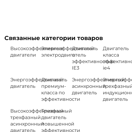
Связанные категории товаров
Высокоэффективные
Энергоэффективный
Двигатель
Двигатель
двигатели
электродвигатель
с
класса
эффективностью
эффективн
IE3
ie4
Энергоэффективный
Двигатель
Энергоэффективный
Энергоэфф
двигатель
премиум-
асинхронный
трехфазны
класса по
двигатель
индукцион
эффективности
двигатель
Высокоэффективный
Трехфазный
трехфазный
двигатель
асинхронный
повышенной
двигатель
эффективности