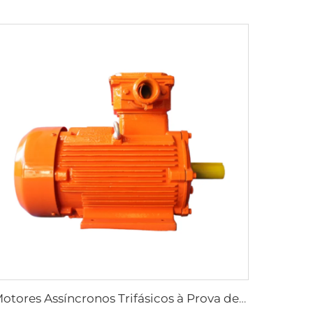
Motores Assíncronos Trifásicos à Prova de Explosão de Poeira Série YFB3