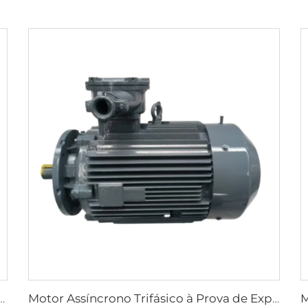
os à Prova de Explosão Série YBK3 para Minas Subterrâneas de Carvão
Motor Assíncrono Trifásico à Prova de Explosão de Baixa Tensão de Alta Eficiência Ultra-Alta Série YBX5