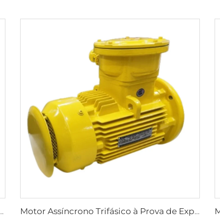
ásicos à Prova de Explosão de Alta Eficiência Série YBX3
Motor Assíncrono Trifásico à Prova de Explosão de Baixa Tensão de Alta Eficiência Ultra-Alta Série YBX4