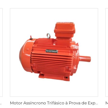
a Atuadores Elétricos de Válvulas Série YBDF2
Motor Assíncrono Trifásico à Prova de Explosão de Poeira de Baixa Tensão de Alta Eficiência Série YFB4