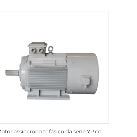
Motor assíncrono trifásico da série YP com regulagem de velocidade por frequência variável