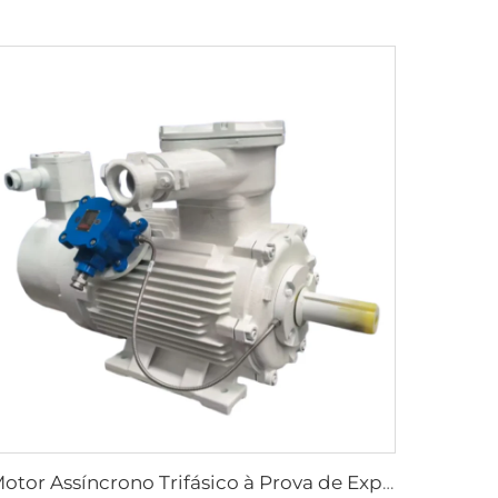
Motor Assíncrono Trifásico à Prova de Explosão com Regulação de Velocidade por Frequência Variável Série YBBP