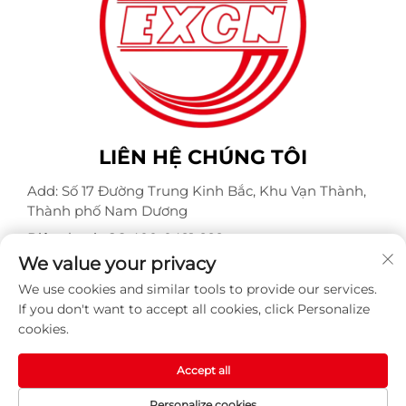
LIÊN HỆ CHÚNG TÔI
Add: Số 17 Đường Trung Kinh Bắc, Khu Vạn Thành,
Thành phố Nam Dương
Điện thoại:
+86-400-0491-999
We value your privacy
Thư điện tử:
[email protected]
We use cookies and similar tools to provide our services.
If you don't want to accept all cookies, click Personalize
cookies.
Bản quyền © Công ty TNHH Động cơ Weite Chống Nổ
Nam Dương. Mọi quyền được bảo lưu -
Chính sách bảo
mật
-
Blog
Accept all
Personalize cookies