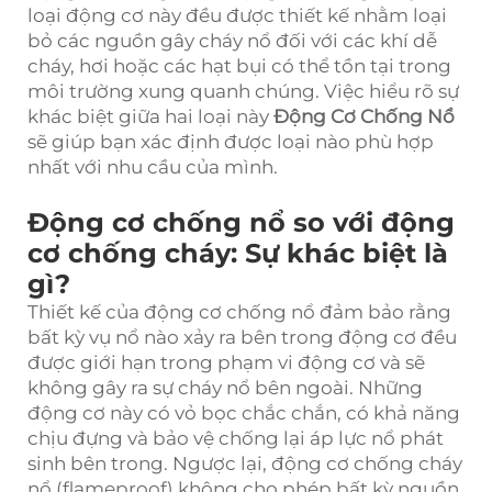
loại động cơ này đều được thiết kế nhằm loại
bỏ các nguồn gây cháy nổ đối với các khí dễ
cháy, hơi hoặc các hạt bụi có thể tồn tại trong
môi trường xung quanh chúng. Việc hiểu rõ sự
khác biệt giữa hai loại này
Động Cơ Chống Nổ
sẽ giúp bạn xác định được loại nào phù hợp
nhất với nhu cầu của mình.
Động cơ chống nổ so với động
cơ chống cháy: Sự khác biệt là
gì?
Thiết kế của động cơ chống nổ đảm bảo rằng
bất kỳ vụ nổ nào xảy ra bên trong động cơ đều
được giới hạn trong phạm vi động cơ và sẽ
không gây ra sự cháy nổ bên ngoài. Những
động cơ này có vỏ bọc chắc chắn, có khả năng
chịu đựng và bảo vệ chống lại áp lực nổ phát
sinh bên trong. Ngược lại, động cơ chống cháy
nổ (flameproof) không cho phép bất kỳ nguồn