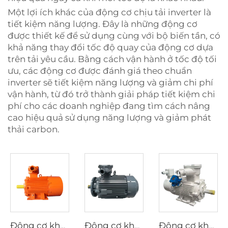
Một lợi ích khác của động cơ chịu tải inverter là
tiết kiệm năng lượng. Đây là những động cơ
được thiết kế để sử dụng cùng với bộ biến tần, có
khả năng thay đổi tốc độ quay của động cơ dựa
trên tải yêu cầu. Bằng cách vận hành ở tốc độ tối
ưu, các động cơ được đánh giá theo chuẩn
inverter sẽ tiết kiệm năng lượng và giảm chi phí
vận hành, từ đó trở thành giải pháp tiết kiệm chi
phí cho các doanh nghiệp đang tìm cách nâng
cao hiệu quả sử dụng năng lượng và giảm phát
thải carbon.
Động cơ không đồng bộ ba pha chống cháy nổ dãy YBK3 dùng cho mỏ than hầm lò
Động cơ không đồng bộ ba pha chống cháy nổ hiệu suất siêu cao điện áp thấp dãy YBX5
Động cơ không đồng bộ ba pha biến tần chống cháy nổ điều chỉnh tốc độ dãy YBBP