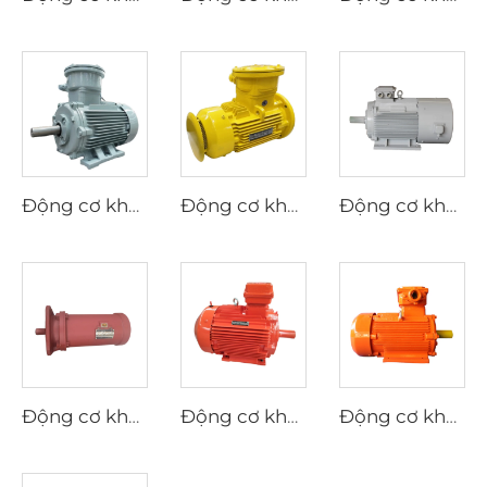
Động cơ không đồng bộ ba pha chống cháy nổ hiệu suất cao dãy YBX3
Động cơ không đồng bộ ba pha chống cháy nổ hiệu suất siêu cao điện áp thấp dãy YBX4
Động cơ không đồng bộ ba pha điều chỉnh tốc độ tần số biến đổi series YP
Động cơ không đồng bộ ba pha dùng cho bộ truyền động điện van dãy YBDF2
Động cơ không đồng bộ ba pha chống nổ bụi hiệu suất cao điện áp thấp dãy YFB4
Động cơ không đồng bộ ba pha chống nổ bụi dãy YFB3