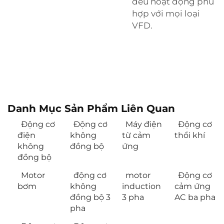
đều hoạt động phù
hợp với mọi loại
VFD.
Danh Mục Sản Phẩm Liên Quan
Động cơ
Động cơ
Máy điện
Động cơ
điện
không
từ cảm
thổi khí
không
đồng bộ
ứng
đồng bộ
Motor
động cơ
motor
Động cơ
bơm
không
induction
cảm ứng
đồng bộ 3
3 pha
AC ba pha
pha