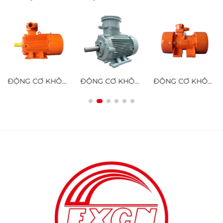
ĐỘNG CƠ KHÔNG ĐỒNG BỘ BA PHA CHỐNG CHÁY NỔ DÃY YBK3 DÙNG CHO MỎ THAN HẦM LÒ
ĐỘNG CƠ KHÔNG ĐỒNG BỘ BA PHA CHỐNG CHÁY NỔ HIỆU SUẤT CAO DÃY YBX3
ĐỘNG CƠ KHÔNG ĐỒNG BỘ BA PHA CHỐNG CHÁY NỔ DÃY YBZU DÙNG CHO NGUỒN RUNG