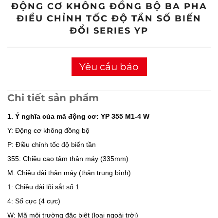
ĐỘNG CƠ KHÔNG ĐỒNG BỘ BA PHA
ĐIỀU CHỈNH TỐC ĐỘ TẦN SỐ BIẾN
ĐỔI SERIES YP
Yêu cầu báo
giá
Chi tiết sản phẩm
1. Ý nghĩa của mã động cơ: YP 355 M1-4 W
Y: Động cơ không đồng bộ
P: Điều chỉnh tốc độ biến tần
355: Chiều cao tâm thân máy (335mm)
M: Chiều dài thân máy (thân trung bình)
1: Chiều dài lõi sắt số 1
4: Số cực (4 cực)
W: Mã môi trường đặc biệt (loại ngoài trời)