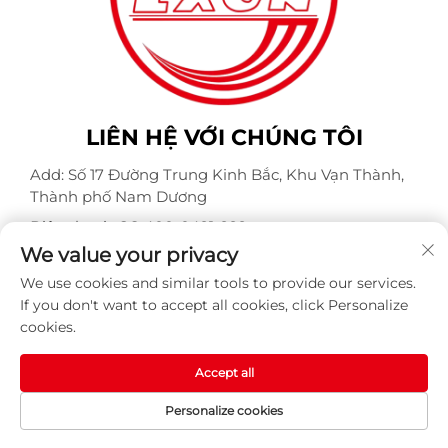
LIÊN HỆ VỚI CHÚNG TÔI
Add: Số 17 Đường Trung Kinh Bắc, Khu Vạn Thành,
Thành phố Nam Dương
Điện thoại:
+86-400-0491-999
We value your privacy
Email:
[email protected]
We use cookies and similar tools to provide our services.
If you don't want to accept all cookies, click Personalize
cookies.
Bản quyền © Công ty TNHH Động cơ Weite Chống Nổ
Nam Dương. Mọi quyền được bảo lưu -
Chính sách bảo
mật
-
BLOG
Accept all
Personalize cookies