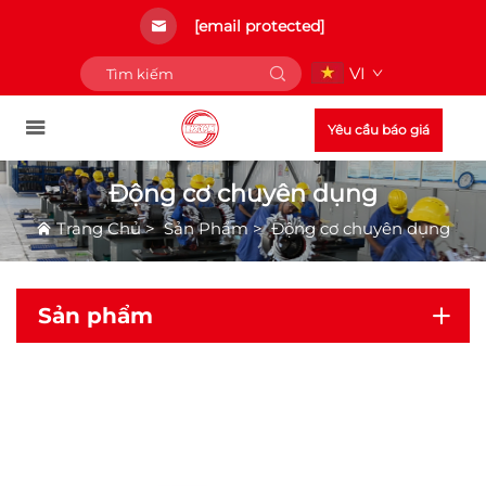
[email protected]
VI
Yêu cầu báo giá
Động cơ chuyên dụng
Trang Chủ
>
Sản Phẩm
>
Động cơ chuyên dụng
Sản phẩm