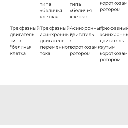
короткоза
типа
типа
ротором
«беличья
«беличья
клетка»
клетка»
Трехфазный
Трехфазный
Асинхронный
трехфазны
двигатель
асинхронный
двигатель
асинхронн
типа
двигатель
с
двигатель
"беличья
переменного
короткозамкнутым
с
клетка"
тока
ротором
короткоза
ротором