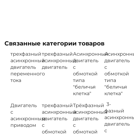
Связанные категории товаров
трехфазный
трехфазный
Асинхронный
Асинхронн
асинхронный
асинхронный
двигатель
двигатель
двигатель
двигатель
с
с
переменного
обмоткой
обмоткой
тока
типа
типа
"беличья
"беличья
клетка"
клетка"
3-
Двигатель
трехфазный
Трёхфазный
фазный
с
асинхронный
асинхронный
асинхронн
асинхронным
двигатель
двигатель
двигатель
приводом
с
с
с
обмоткой
обмоткой