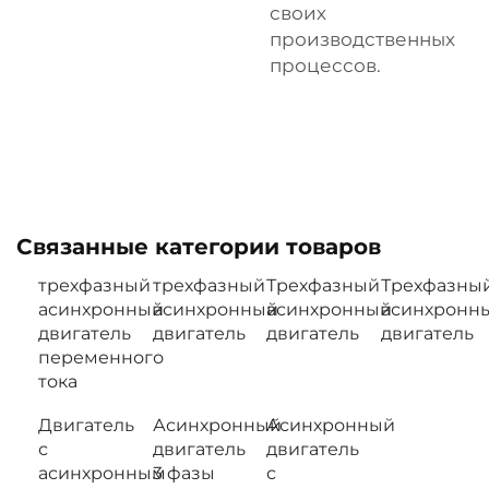
своих
производственных
процессов.
Связанные категории товаров
трехфазный
трехфазный
Трехфазный
Трехфазны
асинхронный
асинхронный
асинхронный
асинхронн
двигатель
двигатель
двигатель
двигатель
переменного
тока
Двигатель
Асинхронный
Асинхронный
с
двигатель
двигатель
асинхронным
3 фазы
с