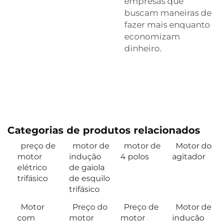
empresas que
buscam maneiras de
fazer mais enquanto
economizam
dinheiro.
Categorias de produtos relacionados
preço de
motor de
motor de
Motor do
motor
indução
4 polos
agitador
elétrico
de gaiola
trifásico
de esquilo
trifásico
Motor
Preço do
Preço de
Motor de
com
motor
motor
indução