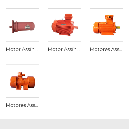
Motor Assíncrono Trifásico para Atuadores Elétricos de Válvulas Série YBDF2
Motor Assíncrono Trifásico à Prova de Explosão de Poeira de Baixa Tensão de Alta Eficiência Série YFB4
Motores Assíncronos Trifásicos à Prova de Explosão de Poeira Série YFB3
Motores Assíncronos Trifásicos à Prova de Explosão Série YBZU para Fontes de Vibração