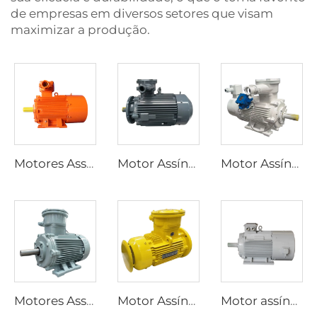
de empresas em diversos setores que visam
maximizar a produção.
Motores Assíncronos Trifásicos à Prova de Explosão Série YBK3 para Minas Subterrâneas de Carvão
Motor Assíncrono Trifásico à Prova de Explosão de Baixa Tensão de Alta Eficiência Ultra-Alta Série YBX5
Motor Assíncrono Trifásico à Prova de Explosão com Regulação de Velocidade por Frequência Variável Série YBBP
Motores Assíncronos Trifásicos à Prova de Explosão de Alta Eficiência Série YBX3
Motor Assíncrono Trifásico à Prova de Explosão de Baixa Tensão de Alta Eficiência Ultra-Alta Série YBX4
Motor assíncrono trifásico da série YP com regulagem de velocidade por frequência variável