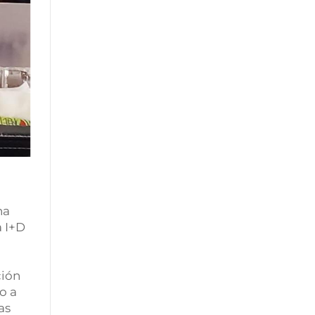
na
a I+D
n
ción
o a
as