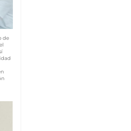
o de
el
sí
sidad
en
ón