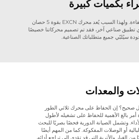
إذا كنت تمتلك معدات وآلات صناعية، فمن المهم أن تكون لديك محركات موثوقة لضمان سير عمل أنظمتك بسلاسة وكفاءة. ولهذا السبب يُعد محرك EXCN بقوة 5 حصان
أي تطبيق صناعي آخر، فقد تم تصميم محركاتنا خصيصًا
لات والمعدات
ل صحيح؟ إن الحفاظ على محرك ثلاثي الطور
دة أمر بالغ الأهمية للحفاظ على تشغيله لأطول
اء. وتشمل الصيانة الدورية فحصًا بصريًا للبحث
بالية أو الوصلات المفكوكة. كما من المهم أيضًا
ن الغبار والأتربة التي قد تؤدي إلى تراجع أدائه.