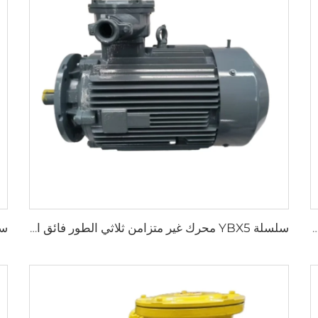
ير متزامنة ثلاثية الطور مقاومة للانفجار وتُستخدم في مناجم الفحم تحت الأرض
سلسلة YBX5 محرك غير متزامن ثلاثي الطور فائق الكفاءة وعالي الفعالية ومنخفض الجهد ومقاوم للانفجار