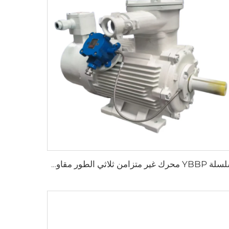
سلسلة YBBP محرك غير متزامن ثلاثي الطور مقاوم للانفجار وذو تردد متغير لتنظيم السرعة