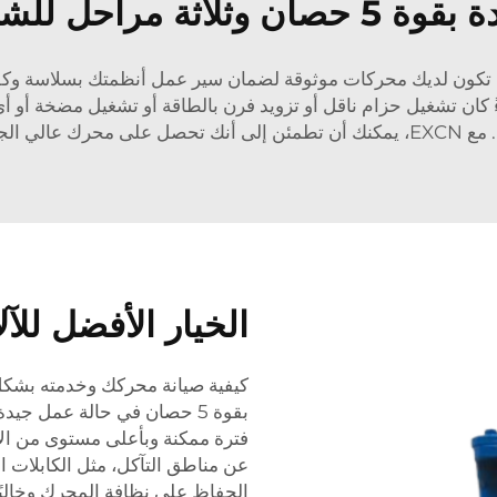
للشراء بكميات كبيرة
ً كان تشغيل حزام ناقل أو تزويد فرن بالطاقة أو تشغيل مضخة أو 
باتك الصناعية.
الخيار الأفضل للآ
كيفية صيانة محركك وخدمته بشك
بقوة 5 حصان في حالة عمل جي
فترة ممكنة وبأعلى مستوى من الأد
عن مناطق التآكل، مثل الكابلات ال
الحفاظ على نظافة المحرك وخاليًا م