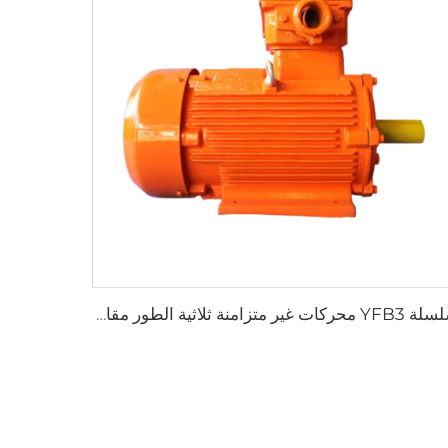
سلسلة YFB3 محركات غير متزامنة ثلاثية الطور مقاومة لانفجار الغبار