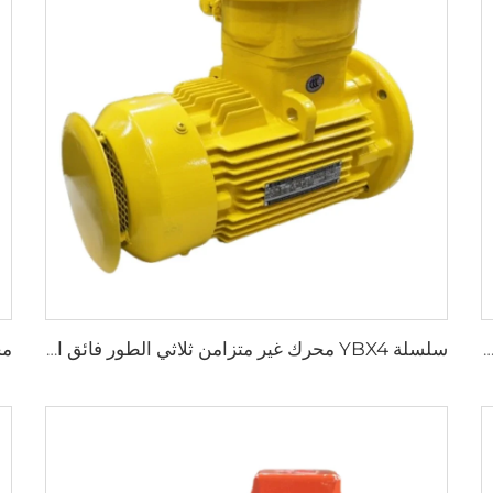
YB محركات غير متزامنة ثلاثية الطور عالية الكفاءة ومقاومة للانفجار
سلسلة YBX4 محرك غير متزامن ثلاثي الطور فائق الكفاءة وعالي الفعالية ومنخفض الجهد ومقاوم للانفجار