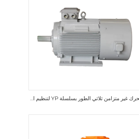
محرك غير متزامن ثلاثي الطور بسلسلة YP لتنظيم السرعة بتغير التردد