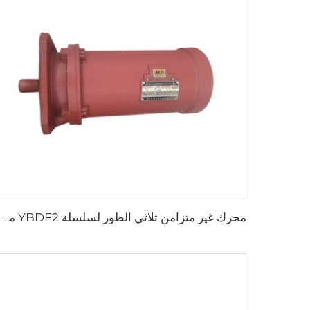
محرك غير متزامن ثلاثي الطور لسلسلة YBDF2 مشغلات صمامات كهربائية