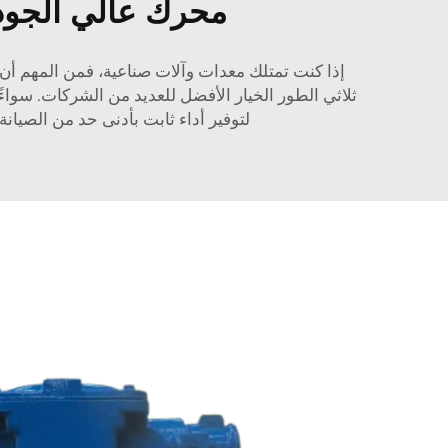
محرك عالي الجودة بقوة 5 حصان وثلاثة مراحل 
ثلاثي الطور الخيار الأفضل للعديد من الشركات. سواء
لتوفير أداء ثابت بأدنى حد من الصيانة. مع EXCN، يمكنك أن تطمئن إلى أنك تحصل على محرك عالي الجودة سيُلبّي جميع متطل