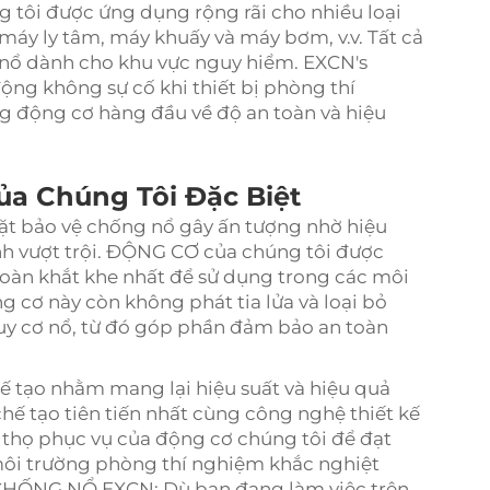
tôi được ứng dụng rộng rãi cho nhiều loại
máy ly tâm, máy khuấy và máy bơm, v.v. Tất cả
nổ dành cho khu vực nguy hiểm. EXCN's
ộng không sự cố khi thiết bị phòng thí
 động cơ hàng đầu về độ an toàn và hiệu
ủa Chúng Tôi Đặc Biệt
t bảo vệ chống nổ gây ấn tượng nhờ hiệu
ành vượt trội. ĐỘNG CƠ của chúng tôi được
toàn khắt khe nhất để sử dụng trong các môi
 cơ này còn không phát tia lửa và loại bỏ
uy cơ nổ, từ đó góp phần đảm bảo an toàn
 tạo nhằm mang lại hiệu suất và hiệu quả
hế tạo tiên tiến nhất cùng công nghệ thiết kế
i thọ phục vụ của động cơ chúng tôi để đạt
môi trường phòng thí nghiệm khắc nghiệt
HỐNG NỔ EXCN: Dù bạn đang làm việc trên