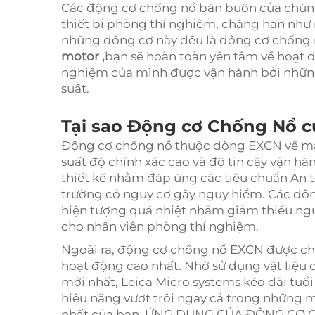
Các động cơ chống nổ bán buôn của chúng 
thiết bị phòng thí nghiệm, chẳng hạn như 
những động cơ này đều là động cơ chống 
motor
,
bạn sẽ hoàn toàn yên tâm về hoạt đ
nghiệm của mình được vận hành bởi những
suất.
Tại sao Động cơ Chống Nổ c
Động cơ chống nổ thuộc dòng EXCN về mặ
suất độ chính xác cao và độ tin cậy vận h
thiết kế nhằm đáp ứng các tiêu chuẩn An 
trường có nguy cơ gây nguy hiểm. Các động
hiện tượng quá nhiệt nhằm giảm thiểu ng
cho nhân viên phòng thí nghiệm.
Ngoài ra, động cơ chống nổ EXCN được chế
hoạt động cao nhất. Nhờ sử dụng vật liệu c
mới nhất, Leica Micro systems kéo dài tuổ
hiệu năng vượt trội ngay cả trong những 
nhất của bạn. ỨNG DỤNG CỦA ĐỘNG CƠ C