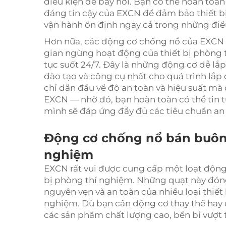
điều kiện dễ bay hơi. Bạn có thể hoàn toà
đáng tin cậy của EXCN để đảm bảo thiết b
vận hành ổn định ngay cả trong những điều
Hơn nữa, các động cơ chống nổ của EXCN rất
gian ngừng hoạt động của thiết bị phòng t
tục suốt 24/7. Đây là những động cơ dễ lắp 
đào tạo và công cụ nhất cho quá trình lắ
chỉ dẫn đầu về độ an toàn và hiệu suất mà
EXCN — nhờ đó, bạn hoàn toàn có thể tin 
mình sẽ đáp ứng đầy đủ các tiêu chuẩn an 
Động cơ chống nổ bán buôn 
nghiệm
EXCN rất vui được cung cấp một loạt độn
bị phòng thí nghiệm. Những quạt này đóng 
nguyên vẹn và an toàn của nhiều loại thiế
nghiệm. Dù bạn cần động cơ thay thế hay
các sản phẩm chất lượng cao, bền bỉ vượt t