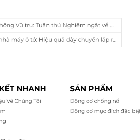
 Vũ trụ: Tuân thủ Nghiêm ngặt về An toàn
hà máy ô tô: Hiệu quả dây chuyền lắp ráp
 KẾT NHANH
SẢN PHẨM
iệu Về Chúng Tôi
Động cơ chống nổ
ẩm
Động cơ mục đích đặc biệ
ng