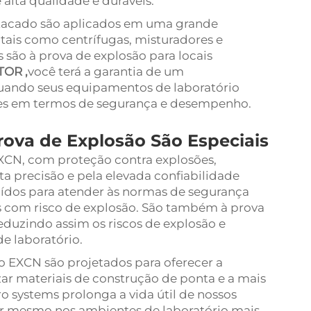
alta qualidade e duráveis.
tacado são aplicados em uma grande
 tais como centrífugas, misturadores e
 são à prova de explosão para locais
TOR
,
você terá a garantia de um
uando seus equipamentos de laboratório
es em termos de segurança e desempenho.
ova de Explosão São Especiais
EXCN, com proteção contra explosões,
 precisão e pela elevada confiabilidade
ídos para atender às normas de segurança
s com risco de explosão. São também à prova
eduzindo assim os riscos de explosão e
e laboratório.
o EXCN são projetados para oferecer a
ar materiais de construção de ponta e a mais
ro systems prolonga a vida útil de nossos
r mesmo nos ambientes de laboratório mais