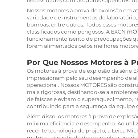
necessidades com produtos superiores, de 
Nossos motores à prova de explosão em a
variedade de instrumentos de laboratório,
bombas, entre outros. Todos esses motores
classificados como perigosos. A EXCN
mO
funcionamento isento de preocupações q
forem alimentados pelos melhores motor
Por Que Nossos Motores à Pr
Os motores à prova de explosão da série 
impressionam pelo seu desempenho de alta
operacional. Nossos MOTORES são constru
mais rigorosas, destinando-se a ambiente
de faíscas e evitam o superaquecimento, r
contribuindo para a segurança da equipe d
Além disso, os motores à prova de explosã
máxima eficiência e desempenho. Ao utiliz
recente tecnologia de projeto, a Leica Mic
motores, garantindo desempenho superio