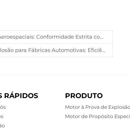
is: Conformidade Estrita com as Normas de Segurança
Fábricas Automotivas: Eficiência na Linha de Montagem
S RÁPIDOS
PRODUTO
ós
Motor à Prova de Explosã
os
Motor de Propósito Especi
ão