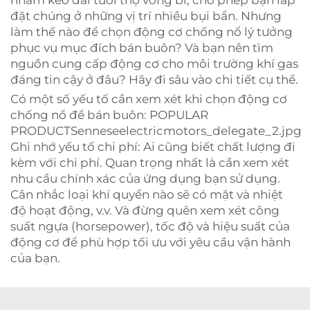
nhằm kéo dài tuổi thọ vòng bi, cho phép bạn lắp
đặt chúng ở những vị trí nhiều bụi bẩn. Nhưng
làm thế nào để chọn động cơ chống nổ lý tưởng
phục vụ mục đích bán buôn? Và bạn nên tìm
nguồn cung cấp động cơ cho môi trường khí gas
đáng tin cậy ở đâu? Hãy đi sâu vào chi tiết cụ thể.
Có một số yếu tố cần xem xét khi chọn động cơ
chống nổ để bán buôn: POPULAR
PRODUCTSenneseelectricmotors_delegate_2.jpg
Ghi nhớ yếu tố chi phí: Ai cũng biết chất lượng đi
kèm với chi phí. Quan trọng nhất là cần xem xét
nhu cầu chính xác của ứng dụng bạn sử dụng.
Cân nhắc loại khí quyển nào sẽ có mặt và nhiệt
độ hoạt động, v.v. Và đừng quên xem xét công
suất ngựa (horsepower), tốc độ và hiệu suất của
động cơ để phù hợp tối ưu với yêu cầu vận hành
của bạn.