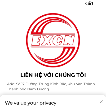
Giờ
LIÊN HỆ VỚI CHÚNG TÔI
Add: Số 17 Đường Trung Kinh Bắc, Khu Vạn Thành,
Thành phố Nam Dương
Điện thoại:
+86-400-0491-999
We value your privacy
Email:
[email protected]