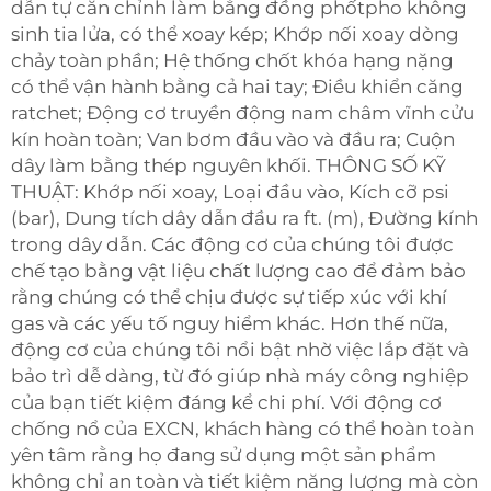
dẫn tự căn chỉnh làm bằng đồng phốtpho không
sinh tia lửa, có thể xoay kép; Khớp nối xoay dòng
chảy toàn phần; Hệ thống chốt khóa hạng nặng
có thể vận hành bằng cả hai tay; Điều khiển căng
ratchet; Động cơ truyền động nam châm vĩnh cửu
kín hoàn toàn; Van bơm đầu vào và đầu ra; Cuộn
dây làm bằng thép nguyên khối. THÔNG SỐ KỸ
THUẬT: Khớp nối xoay, Loại đầu vào, Kích cỡ psi
(bar), Dung tích dây dẫn đầu ra ft. (m), Đường kính
trong dây dẫn. Các động cơ của chúng tôi được
chế tạo bằng vật liệu chất lượng cao để đảm bảo
rằng chúng có thể chịu được sự tiếp xúc với khí
gas và các yếu tố nguy hiểm khác. Hơn thế nữa,
động cơ của chúng tôi nổi bật nhờ việc lắp đặt và
bảo trì dễ dàng, từ đó giúp nhà máy công nghiệp
của bạn tiết kiệm đáng kể chi phí. Với động cơ
chống nổ của EXCN, khách hàng có thể hoàn toàn
yên tâm rằng họ đang sử dụng một sản phẩm
không chỉ an toàn và tiết kiệm năng lượng mà còn