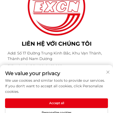
LIÊN HỆ VỚI CHÚNG TÔI
Add: Số 17 Đường Trung Kinh Bắc, Khu Vạn Thành,
Thành phố Nam Dương
Điện thoại:
+86-400-0491-999
We value your privacy
Email:
[email protected]
We use cookies and similar tools to provide our services.
If you don't want to accept all cookies, click Personalize
cookies.
Bản quyền © Công ty TNHH Động cơ Weite Chống Nổ
Nam Dương. Mọi quyền được bảo lưu -
Chính sách bảo
mật
-
BLOG
Accept all
Personalize cookies