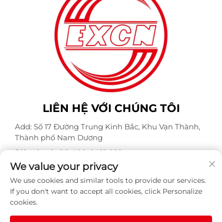
LIÊN HỆ VỚI CHÚNG TÔI
Add: Số 17 Đường Trung Kinh Bắc, Khu Vạn Thành,
Thành phố Nam Dương
Điện thoại:
+86-400-0491-999
We value your privacy
Email:
[email protected]
We use cookies and similar tools to provide our services.
If you don't want to accept all cookies, click Personalize
cookies.
Bản quyền © Công ty TNHH Động cơ Weite Chống Nổ
Nam Dương. Mọi quyền được bảo lưu -
Chính sách bảo