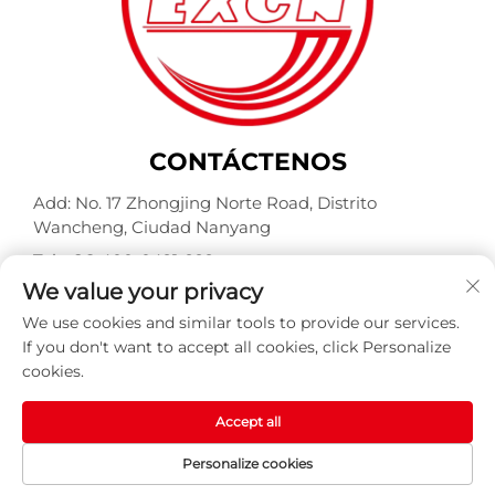
CONTÁCTENOS
Add: No. 17 Zhongjing Norte Road, Distrito
Wancheng, Ciudad Nanyang
Tel.:
+86-400-0491-999
We value your privacy
Correo electrónico:
[email protected]
We use cookies and similar tools to provide our services.
If you don't want to accept all cookies, click Personalize
cookies.
Derechos de autor © Nanyang Explosion Proof Weite
Motor Co., Ltd. Reservados todos los derechos -
Política
de privacidad
-
BLOG
Accept all
Personalize cookies