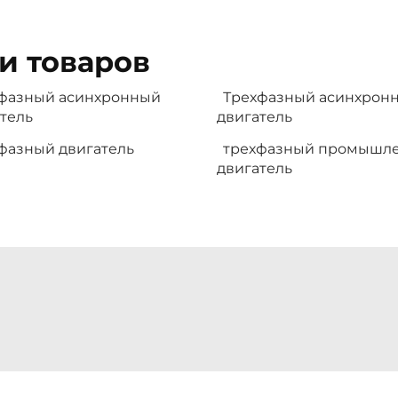
и товаров
фазный асинхронный
Трехфазный асинхрон
тель
двигатель
фазный двигатель
трехфазный промышл
двигатель