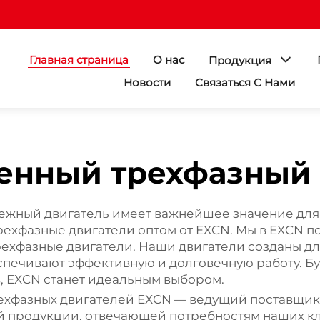
Главная страница
О нас
Продукция
Новости
Связаться С Нами
нный трехфазный 
жный двигатель имеет важнейшее значение для
хфазные двигатели оптом от EXCN. Мы в EXCN п
хфазные двигатели. Наши двигатели созданы д
еспечивают эффективную и долговечную работу. 
, EXCN станет идеальным выбором.
фазных двигателей EXCN — ведущий поставщик т
й продукции, отвечающей потребностям наших к