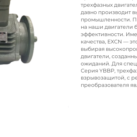
трехфазных двигате
давно производит в
промышленности. П
на наши двигатели 
эффективности. Име
качества, EXCN — эт
выбирая высокопр
двигатели, созданн
ожиданий. Для спе
Серия YBBP, трехфа
взрывозащитой, с р
преобразователя
яв