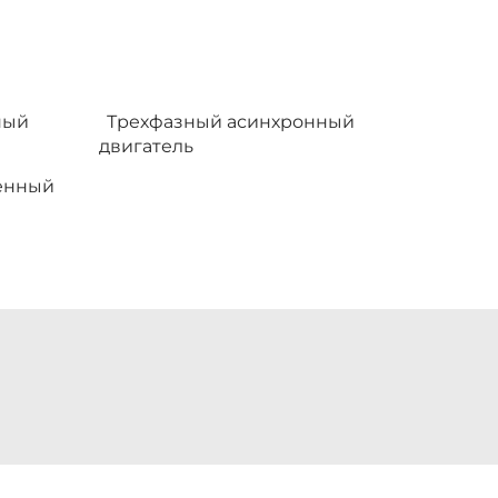
ный
Трехфазный асинхронный
двигатель
енный