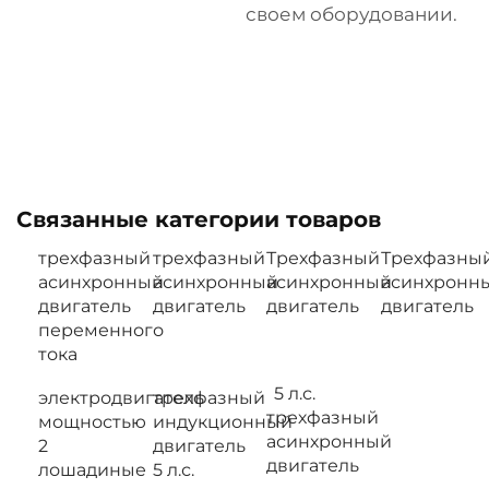
своем оборудовании.
Связанные категории товаров
трехфазный
трехфазный
Трехфазный
Трехфазны
асинхронный
асинхронный
асинхронный
асинхронн
двигатель
двигатель
двигатель
двигатель
переменного
тока
5 л.с.
электродвигатель
трехфазный
трехфазный
мощностью
индукционный
асинхронный
2
двигатель
двигатель
лошадиные
5 л.с.