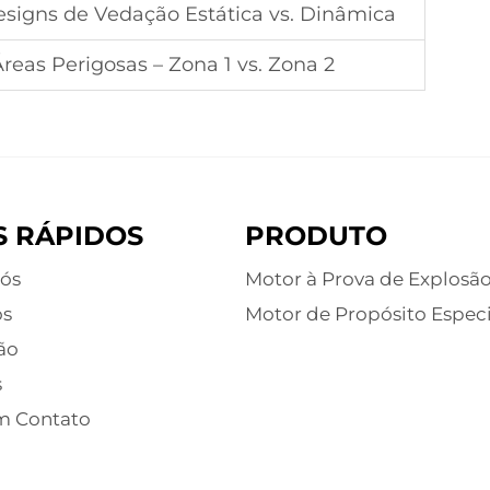
esigns de Vedação Estática vs. Dinâmica
reas Perigosas – Zona 1 vs. Zona 2
S RÁPIDOS
PRODUTO
ós
Motor à Prova de Explosã
os
Motor de Propósito Especi
ão
s
m Contato