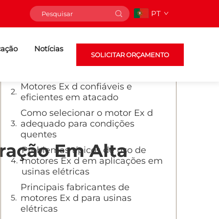
PT
Sumário
cação
Uma caldeira ideal seria aquela
Notícias
SOLICITAR ORÇAMENTO
que é amigável ao meio
ambiente e confiável
Motores Ex d confiáveis e
eficientes em atacado
Como selecionar o motor Ex d
adequado para condições
quentes
eração Em Alta
Problemas típicos de uso de
motores Ex d em aplicações em
usinas elétricas
Principais fabricantes de
motores Ex d para usinas
elétricas