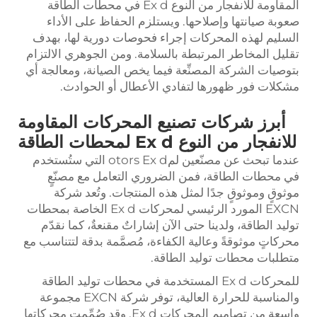
المقاومة للانفجار من النوع Ex d في محطات الطاقة
صعوبة صيانتها وإصلاحها. ويستلزم الحفاظ على الأداء
السليم لهذه المحركات إجراء فحوصات دورية لها، بهدف
تقليل المخاطر المرتبطة بالسلامة. ومن الجوهري الالتزام
بتوصيات الشركة المصنِّعة فيما يخص الصيانة، ومعالجة أي
مشكلات فور ظهورها لتفادي الأعطال أو الحوادث.
أبرز شركات تصنيع المحركات المقاومة
للانفجار من النوع Ex d لمحطات الطاقة
عندما تبحث عن مصنّعين لمotors Ex d التي ستُستخدم
في محطات الطاقة، فمن الضروري التعامل مع مصنّعٍ
موثوقٍ وموثوقٍ جدًا لمثل هذه المنتجات. وتُعد شركة
EXCN المورد الرئيسي لمحركات Ex d الخاصة بمحطات
توليد الطاقة، ولدينا حتى الآن إشاراتٌ مقنعةٌ، كما نقدّم
محركاتٍ موثوقةً وعالية الكفاءة، مُصمَّمة بدقة لتتناسب مع
متطلبات محطات توليد الطاقة.
للمحركات Ex d المستخدمة في محطات توليد الطاقة
والمناسبة للحرارة العالية، توفر شركة EXCN مجموعة
واسعة من تصاميم المحركات Ex d. وقد صُمِّمت محركاتها