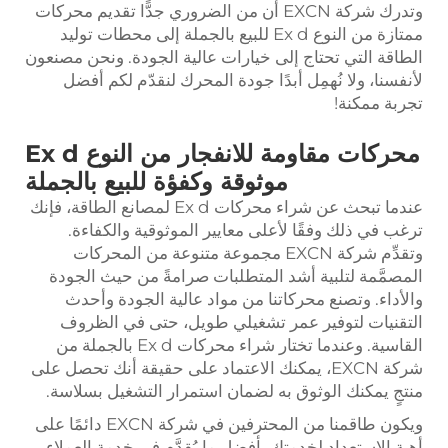
وتدرك شركة EXCN أن من الضروري جدًّا تقديم محركات
ممتازة من النوع Ex d للبيع بالجملة إلى محطات توليد
الطاقة التي تحتاج إلى خيارات عالية الجودة. ونحن مصنعون
لأنفسنا، ولا نُهمِل أبدًا جودة المحرك لنقدّم لكم أفضل
تجربة ممكنة!
محركات مقاومة للانفجار من النوع Ex d
موثوقة وكفؤة للبيع بالجملة
عندما تبحث عن شراء محركات Ex d لمصانع الطاقة، فإنك
ترغب في ذلك وفقًا لأعلى معايير الموثوقية والكفاءة.
وتقدِّم شركة EXCN مجموعة متنوعة من المحركات
المصمَّمة لتلبية أشد المتطلبات صرامةً من حيث الجودة
والأداء. وتصنع محركاتنا من مواد عالية الجودة وأحدث
التقنيات لتوفير عمر تشغيلي طويل، حتى في الظروف
القاسية. وعندما تختار شراء محركات Ex d بالجملة من
شركة EXCN، يمكنك الاعتماد على حقيقة أنك تحصل على
منتجٍ يمكنك الوثوق به لضمان استمرار التشغيل بسلاسة.
ويكون طاقمنا من المحترفين في شركة EXCN دائمًا على
أهبة الاستعداد لخدمتك بأفضل ما يُقدَّم في خدمة العملاء