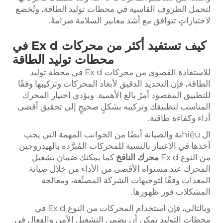
لتحمل الظروف القاسية في محطات توليد الطاقة، وتُخضع
لاختباراتٍ تتوافق مع أشد معايير السلامة صرامةً.
كيف تستفيد أكثر من محركات Ex d في
محطات توليد الطاقة
للاستفادة القصوى من محركات Ex d في محطة توليد
الطاقة، فإن التحديد الدقيق لأبعاد المحركات وتركيبها وفقًا
للتطبيق المقصود أمرٌ بالغ الأهمية. ويؤدي اختيار المحرك
المناسب لتطبيقك وتركيبه بشكلٍ صحيحٍ إلى تحقيق أقصى
أداء وكفاءة طاقية.
ال hiệuية والصيانة أيضًا من الجوانب المهمة التي يجب
أخذها في الاعتبار بالنسبة للمحركات المُبرَّدة بالهيدروجين
من النوع Ex d
محرك النافخ
كما يمكنك ضمان تشغيل
المحرك عند مستواه الأقصى من الأداء من خلال صيانة
المعدات وفقًا لتوجيهات الشركة المصنِّعة، ومعالجة
المشكلات فور ظهورها.
وبالتالي، فإن استخدام المحركات من النوع Ex d في
محطات التوليد يمكن أن يضمن التشغيل الآمن والفعال في