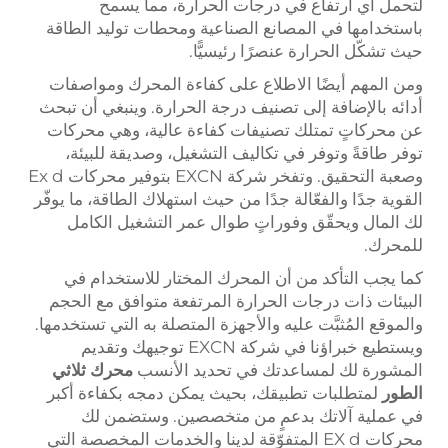
لتحمل أي ارتفاع في درجات الحرارة، مما يسمح
باستخدامها في المصانع الصناعية ومحطات توليد الطاقة
حيث تشكّل الحرارة عنصرًا رئيسيًّا.
ومن المهم أيضًا الاطلاع على كفاءة المحرك ومواصفات
أدائه بالإضافة إلى تصنيف درجة الحرارة. وينبغي أن تبحث
عن محركاتٍ تمتلك تصنيفات كفاءة عالية، وهي محركات
توفر طاقةً وتوفر في تكاليف التشغيل، وصديقة للبيئة،
وصعبة التحقيق. وتفخر شركة EXCN بتوفير محركات Ex d
القوية جدًا والفعّالة جدًا من حيث استهلاك الطاقة، ما يوفّر
لك المال ويحقّق وفوراتٍ طوال عمر التشغيل الكامل
للمحرك.
كما يجب التأكد من أن المحرك المختار للاستخدام في
البيئات ذات درجات الحرارة المرتفعة متوافق مع الحجم
والموقع المُثبَّت عليه والأجهزة المتصلة به التي تستخدمها.
ويستطيع خبراؤنا في شركة EXCN توجيهك وتقديم
المشورة لك لمساعدتك في تحديد الأنسب
محرك ثلاثي
الطور
لمتطلبات تطبيقك، بحيث يمكن دمجه بكفاءة أكبر
في عملية آلاتك بدعمٍ من متخصصين. وستضمن لك
محركات EX d المتفوّقة لدينا والخدمات المخصصة التي