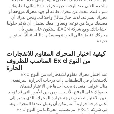
والدعم الفني عند البحث عن محرك Ex d مثالي لتطبيقك.
سواء كنت تبحث عن محرك طاقة أو جهد
محرك مروحة
أو
محرك السرعة، لدينا خيارٌ مثاليٌّ واحدٌ لك. ونحن ندرك أن
مصنعك فريدٌ من نوعه، ونتعاون معك لضمان أن تلائم حلولنا
احتياجاتك. ومع شركة EXCN، ستكون على يقينٍ بأن
محركك عنصرٌ عالي الجودة وسيقدّم أداءً استثنائيًّا لسنواتٍ
عديدة.
كيفية اختيار المحرك المقاوم للانفجارات
من النوع Ex d المناسب للظروف
الحارة
عند اختيار محرك مقاوم للانفجارات من النوع Ex d
للاستخدام في التطبيقات ذات درجات الحرارة المرتفعة،
هناك عوامل متعددة يجب أخذها في الاعتبار لضمان
حصولك على المنتج الأنسب. ومن بين الأمور التي قد تُؤخذ
بعين الاعتبار تصنيف درجة حرارة المحرك، الذي يشير إلى
أعلى درجة حرارة آمنة يمكن أن يعمل عندها المحرك. وهنا
في شركة EXCN، تم تصميم محركاتنا من النوع Ex d