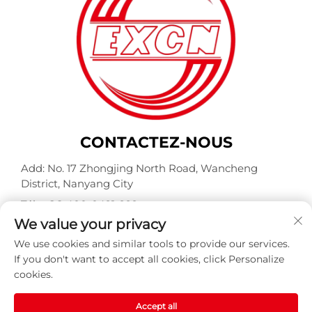
CONTACTEZ-NOUS
Add: No. 17 Zhongjing North Road, Wancheng
District, Nanyang City
Tél. :
+86-400-0491-999
We value your privacy
Courriel :
[email protected]
We use cookies and similar tools to provide our services.
If you don't want to accept all cookies, click Personalize
cookies.
Copyright © Nanyang Explosion Proof Weite Motor Co.,
Ltd. Tous droits réservés -
Politique de confidentialité
-
BLOG
Accept all