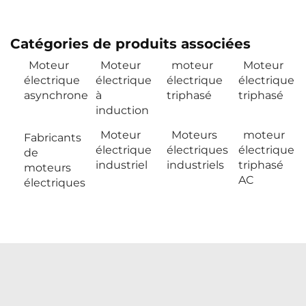
Catégories de produits associées
Moteur
Moteur
moteur
Moteur
électrique
électrique
électrique
électrique
asynchrone
à
triphasé
triphasé
induction
Moteur
Moteurs
moteur
Fabricants
électrique
électriques
électrique
de
industriel
industriels
triphasé
moteurs
AC
électriques